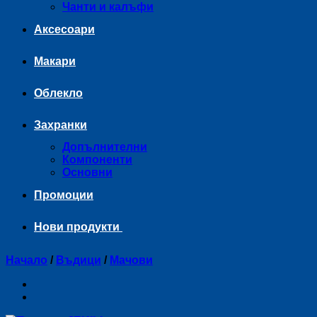
Чанти и калъфи
Аксесоари
Макари
Облекло
Захранки
Допълнителни
Компоненти
Основни
Промоции
Нови продукти
Начало
/
Въдици
/
Мачови