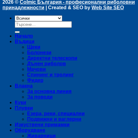
2026 ©
Colmic България - професионални риболовни
принадлежности
| Created & SEO by
Web Site SEO
Търсене
за:
Начало
Въдици
Щеки
Болонези
Директни телескопи
Дънен риболов
Мачови
Спининг и тролинг
Фидер
Влакна
За основна линия
За поводи
Куки
Плувки
Езера, реки, специални
Подвижни и ваглерни
Изкуствени примамки
Оборудване
Живарници