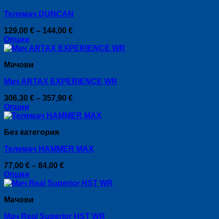
the
multiple
product
Телемач DUNCAN
variants.
page
The
Price
129,00
€
–
144,00
€
options
range:
Опции
may
This
129,00 €
be
product
through
chosen
Мачови
has
144,00 €
on
multiple
the
Мач ARTAX EXPERIENCE WR
variants.
product
The
page
Price
306,30
€
–
357,90
€
options
range:
Опции
may
This
306,30 €
be
product
through
chosen
Без категория
has
357,90 €
on
multiple
the
Телемач HAMMER MAX
variants.
product
The
page
Price
77,00
€
–
84,00
€
options
range:
Опции
may
This
77,00 €
be
product
through
chosen
Мачови
has
84,00 €
on
multiple
the
Мач Real Superior HST WR
variants.