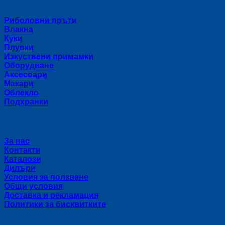
Категории
Риболовни пръти
Влакна
Куки
Плувки
Изкуствени примамки
Оборудване
Аксесоари
Макари
Облекло
Подхранки
Полезни връзки
За нас
Контакти
Каталози
Дилъри
Условия за ползване
Общи условия
Доставка и рекламация
Политики за бисквитките