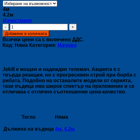
4м
4.2м
Изчистване
количество
за
Добавяне в количката
Телемач
Всички цени са с включено ДДС.
JEKILL
Код:
Няма
Категория:
Мачови
Описание
Jekill е мощен и надежден телемач. Акцията е с
твърда реакция, но с прогресивен строй при борба с
рибата. Подобно на останалите модели от серията,
тази въдица има широк спектър на приложение и се
отличава с отлично съотношение цена-качество.
Допълнителна информация
Тегло
Няма
Дължина на въдица
4м
,
4.2м