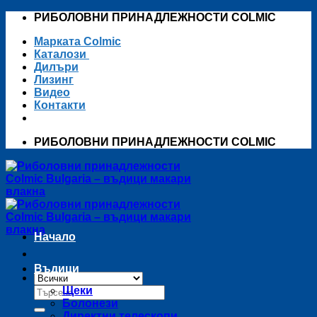
Skip
РИБОЛОВНИ ПРИНАДЛЕЖНОСТИ COLMIC
to
Марката Colmic
content
Каталози
Дилъри
Лизинг
Видео
Контакти
РИБОЛОВНИ ПРИНАДЛЕЖНОСТИ COLMIC
Начало
Въдици
Търсене
Щеки
за:
Болонези
Директни телескопи