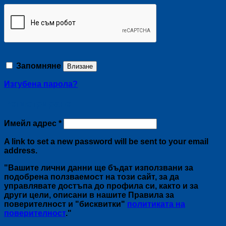
Запомняне
Влизане
Изгубена парола?
Регистриране
Задължително
Имейл адрес
*
A link to set a new password will be sent to your email
address.
"Вашите лични данни ще бъдат използвани за
подобрена ползваемост на този сайт, за да
управлявате достъпа до профила си, както и за
други цели, описани в нашите Правила за
поверителност и "бисквитки"
политиката на
поверителност
."