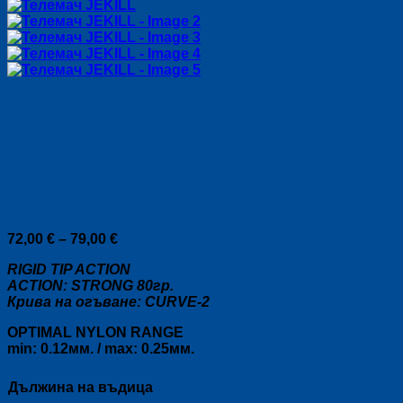
Телемач JEKILL
Price
72,00
€
–
79,00
€
range:
RIGID TIP ACTION
72,00 €
ACTION: STRONG 80гр.
through
Крива на огъване: CURVE-2
79,00 €
OPTIMAL NYLON RANGE
min: 0.12мм. / max: 0.25мм.
Дължина на въдица