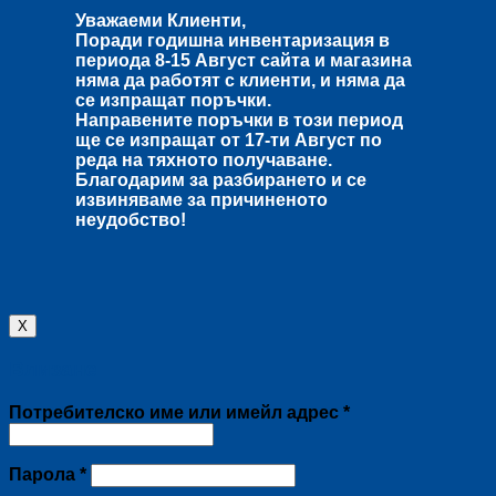
Уважаеми Клиенти,
Поради годишна инвентаризация в
периода
8-15 Август
сайта и магазина
няма да работят с клиенти, и няма да
се изпращат поръчки.
Направените поръчки в този период
ще се изпращат от
17-ти Август
по
реда на тяхното получаване.
Благодарим за разбирането и се
извиняваме за причиненото
неудобство!
X
Влизане
Задължително
Потребителско име или имейл адрес
*
Задължително
Парола
*