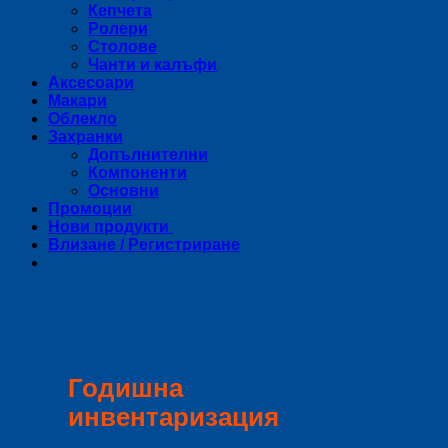
Кепчета
Ролери
Столове
Чанти и калъфи
Аксесоари
Макари
Облекло
Захранки
Допълнителни
Компоненти
Основни
Промоции
Нови продукти
Влизане / Регистриране
Годишна
инвентаризация