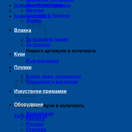
Дънен риболов
Влизане / Регистриране
Мачови
Спининг и тролинг
Количка /
0,00
€
Фидер
Влакна
За основна линия
За поводи
Нямате артикули в количката.
Куки
Към магазина
Плувки
Количка
Езера, реки, специални
Подвижни и ваглерни
Изкуствени примамки
Оборудване
Нямате артикули в количката.
Живарници
Към магазина
Кепчета
Ролери
Столове