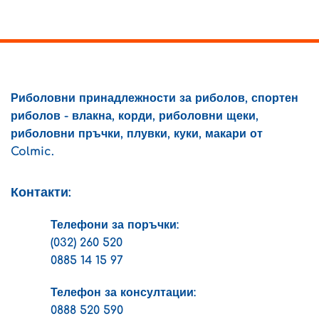
options
be
may
chosen
be
on
chosen
the
on
product
the
page
product
Риболовни принадлежности за риболов, спортен
page
риболов - влакна, корди, риболовни щеки,
риболовни пръчки, плувки, куки, макари от
Colmic.
Контакти:
Телефони за поръчки:
(032) 260 520
0885 14 15 97
Телефон за консултации:
0888 520 590