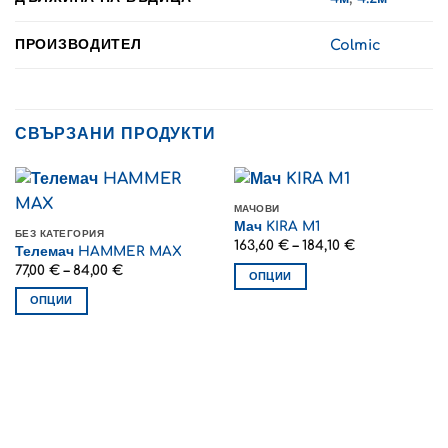
ПРОИЗВОДИТЕЛ
Colmic
СВЪРЗАНИ ПРОДУКТИ
МАЧОВИ
Мач KIRA M1
БЕЗ КАТЕГОРИЯ
Price
163,60
€
–
184,10
€
Телемач HAMMER MAX
range:
Price
77,00
€
–
84,00
€
163,60 €
ОПЦИИ
range:
through
77,00 €
184,10 €
This
ОПЦИИ
through
product
84,00 €
This
has
product
multiple
has
variants.
multiple
The
variants.
options
The
may