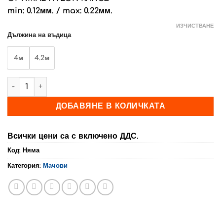
min: 0.12мм. / max: 0.22мм.
ИЗЧИСТВАНЕ
Дължина на въдица
4м
4.2м
количество за Телемач MYSIA
ДОБАВЯНЕ В КОЛИЧКАТА
Всички цени са с включено ДДС.
Код:
Няма
Категория:
Мачови