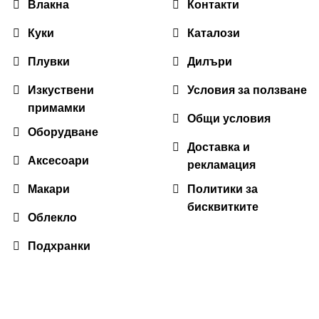
Влакна
Контакти
Куки
Каталози
Плувки
Дилъри
Изкуствени
Условия за ползване
примамки
Общи условия
Оборудване
Доставка и
Аксесоари
рекламация
Макари
Политики за
бисквитките
Облекло
Подхранки