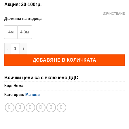
range:
Акция: 20-100гр.
45,00 €
through
ИЗЧИСТВАНЕ
Дължина на въдица
49,00 €
4м
4.3м
количество за Телемач SYMBOL
ДОБАВЯНЕ В КОЛИЧКАТА
Всички цени са с включено ДДС.
Код:
Няма
Категория:
Мачови