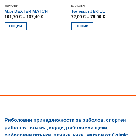
ИЗЧЕРПАН
МАЧОВИ
МАЧОВИ
Мач DEXTER MATCH
Телемач JEKILL
Price
Price
101,70
€
–
107,40
€
72,00
€
–
79,00
€
range:
range:
101,70 €
72,00 €
ОПЦИИ
ОПЦИИ
through
through
107,40 €
79,00 €
This
This
product
product
has
has
multiple
multiple
variants.
variants.
The
The
options
options
may
may
be
be
chosen
chosen
on
on
the
the
product
product
page
page
Риболовни принадлежности за риболов, спортен
риболов - влакна, корди, риболовни щеки,
риболовни пръчки, плувки, куки, макари от Colmic.