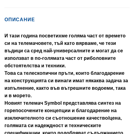
ОПИСАНИЕ
И тази година посветихме голяма част от времето
си на телемачовете, тъй като вярваме, че тези
въдици са сред най-универсалните и могат да се
използват в по-голямата част от риболовните
обстоятелства и техники.
Това са телескопични пръти, които благодарение
на конструкцията си винаги имат някаква задача за
изпълнение, както във вътрешните водоеми, така
и в морето.
Новият телемач Symbol представлява синтез на
горепосочените концепции и благодарение на
изключителното си съотношение качество/цена,
голямата си надеждност и техническите
спецификации, които подобряват съдържанието