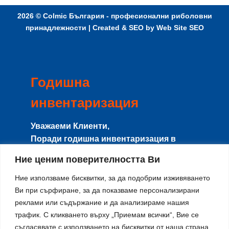
2026 ©
Colmic България - професионални риболовни
принадлежности
| Created & SEO by
Web Site SEO
Годишна
инвентаризация
Уважаеми Клиенти,
Поради годишна инвентаризация в
периода
8-15 Август
сайта и магазина
Ние ценим поверителността Ви
няма да работят с клиенти, и няма да се
изпращат поръчки.
Ние използваме бисквитки, за да подобрим изживяването
Направените поръчки в този период ще
Ви при сърфиране, за да показваме персонализирани
реклами или съдържание и да анализираме нашия
се изпращат от
17-ти Август
по реда на
трафик. С кликването върху „Приемам всички“, Вие се
тяхното получаване.
съгласявате с използването на бисквитки от наша страна.
Благодарим за разбирането и се