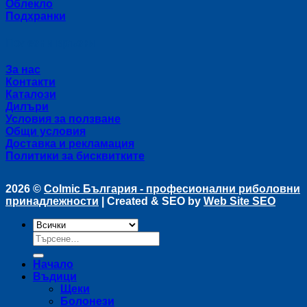
Облекло
Подхранки
Полезни връзки
За нас
Контакти
Каталози
Дилъри
Условия за ползване
Общи условия
Доставка и рекламация
Политики за бисквитките
2026 ©
Colmic България - професионални риболовни
принадлежности
| Created & SEO by
Web Site SEO
Търсене
за:
Начало
Въдици
Щеки
Болонези