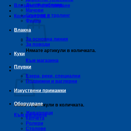
Дънен риболов
Влизане / Регистриране
Мачови
Спининг и тролинг
Количка /
0,00
€
Фидер
Влакна
За основна линия
За поводи
Нямате артикули в количката.
Куки
Към магазина
Плувки
Количка
Езера, реки, специални
Подвижни и ваглерни
Изкуствени примамки
Оборудване
Нямате артикули в количката.
Живарници
Към магазина
Кепчета
Ролери
Столове