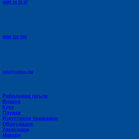
0885 14 15 97
Телефон за консултации:
0888 520 590
E-mail:
info@colmic.bg
Категории
Риболовни пръти
Влакна
Куки
Плувки
Изкуствени примамки
Оборудване
Аксесоари
Макари