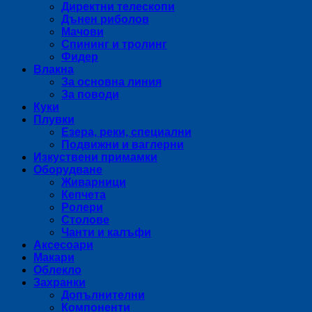
Директни телескопи
Дънен риболов
Мачови
Спининг и тролинг
Фидер
Влакна
За основна линия
За поводи
Куки
Плувки
Езера, реки, специални
Подвижни и ваглерни
Изкуствени примамки
Оборудване
Живарници
Кепчета
Ролери
Столове
Чанти и калъфи
Аксесоари
Макари
Облекло
Захранки
Допълнителни
Компоненти