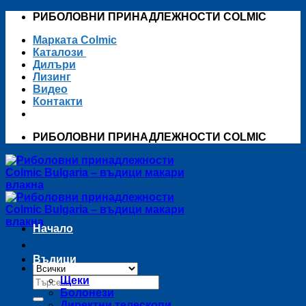
Skip
РИБОЛОВНИ ПРИНАДЛЕЖНОСТИ COLMIC
to
Марката Colmic
content
Каталози
Дилъри
Лизинг
Видео
Контакти
РИБОЛОВНИ ПРИНАДЛЕЖНОСТИ COLMIC
Начало
Въдици
Търсене
Щеки
за:
Болонези
Директни телескопи