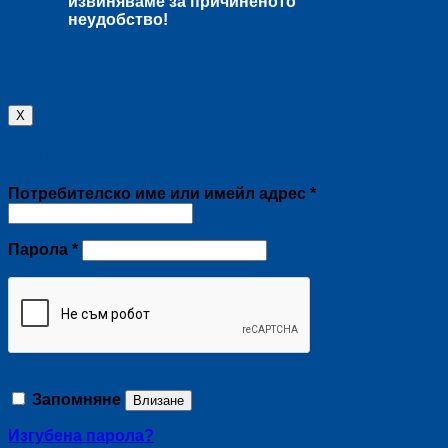
извиняваме за причиненото
неудобство!
X
Влизане
Задължително
Потребителско име или имейл адрес
*
Задължително
Парола
*
Запомняне
Влизане
Изгубена парола?