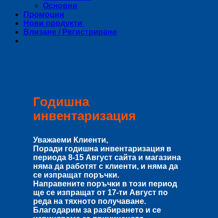
Основни
Промоции
Нови продукти
Влизане / Регистриране
Годишна
инвентаризация
Уважаеми Клиенти,
Поради годишна инвентаризация в
периода
8-15 Август
сайта и магазина
няма да работят с клиенти, и няма да
се изпращат поръчки.
Направените поръчки в този период
ще се изпращат от
17-ти Август
по
реда на тяхното получаване.
Благодарим за разбирането и се