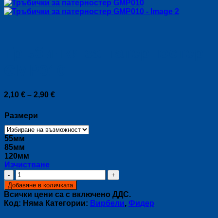
Тръбички за патерностер
GMP010
Price
2,10
€
–
2,90
€
range:
2,10 €
Размери
through
2,90 €
55мм
85мм
120мм
Изчистване
количество
за
Добавяне в количката
Тръбички
Всички цени са с включено ДДС.
за
Код:
Няма
Категории:
Вирбели
,
Фидер
патерностер
GMP010