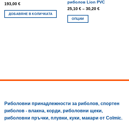
риболов Lion PVC
193,00
€
Price
25,10
€
–
30,20
€
ДОБАВЯНЕ В КОЛИЧКАТА
range:
ОПЦИИ
25,10 €
This
through
product
30,20 €
has
multiple
variants.
The
options
may
be
chosen
on
the
product
Риболовни принадлежности за риболов, спортен
page
риболов - влакна, корди, риболовни щеки,
риболовни пръчки, плувки, куки, макари от Colmic.