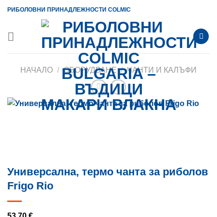
Skip
РИБОЛОВНИ ПРИНАДЛЕЖНОСТИ COLMIC
to
content
НАЧАЛО
/
ОБОРУДВАНЕ
/
ЧАНТИ И КАЛЪФИ
Универсална, термо чанта за риболов
Frigo Rio
53,70
€