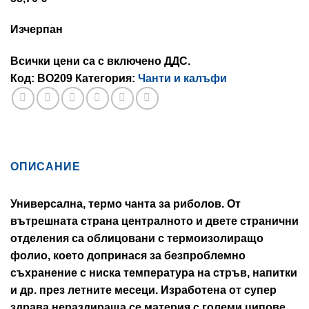
Изчерпан
Всички цени са с включено ДДС.
Код:
BO209
Категория:
Чанти и калъфи
ОПИСАНИЕ
Универсална, термо чанта за риболов. От
вътрешната страна централното и двете странични
отделения са облицовани с термоизолиращо
фолио, което допринася за безпроблемно
съхранение с ниска температура на стръв, напитки
и др. през летните месеци. Изработена от супер
здрава нераздираща се материя с големи ципове,