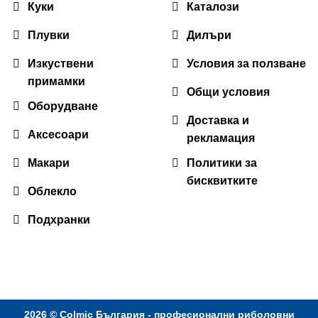
Куки
Каталози
Плувки
Дилъри
Изкуствени
Условия за ползване
примамки
Общи условия
Оборудване
Доставка и
Аксесоари
рекламация
Макари
Политики за
бисквитките
Облекло
Подхранки
2026 ©
Colmic България - професионални риболовни