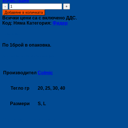
Изчистване
количество
за
Добавяне в количката
Фидер
Всички цени са с включено ДДС.
хранилка
Код:
Няма
Категория:
Фидер
за
пелети
Описание
PELLET
По 1брой в опаковка.
Допълнителна информация
Производител
Colmic
Тегло гр
20, 25, 30, 40
Размери
S, L
Свързани продукти