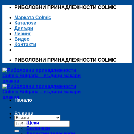
Skip
РИБОЛОВНИ ПРИНАДЛЕЖНОСТИ COLMIC
to
Марката Colmic
content
Каталози
Дилъри
Лизинг
Видео
Контакти
РИБОЛОВНИ ПРИНАДЛЕЖНОСТИ COLMIC
Начало
Въдици
Търсене
Щеки
за:
Болонези
Директни телескопи