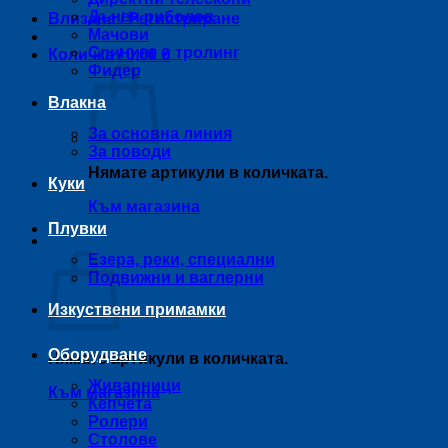
Дънен риболов
Влизане / Регистриране
Мачови
Спининг и тролинг
Количка /
0,00
€
Фидер
Влакна
За основна линия
За поводи
Нямате артикули в количката.
Куки
Към магазина
Плувки
Количка
Езера, реки, специални
Подвижни и ваглерни
Изкуствени примамки
Оборудване
Нямате артикули в количката.
Живарници
Към магазина
Кепчета
Ролери
Столове