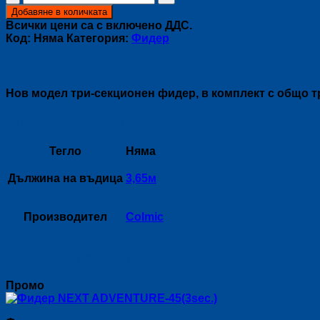
за
Добавяне в количката
Фидер
Всички цени са с включено ДДС.
SLENDER
Код:
Няма
Категория:
Фидер
RUSH
Описание
Нов модел три-секционен фидер, в комплект с общо т
Допълнителна информация
Тегло
Няма
Дължина на въдица
3,65м
Производител
Colmic
Свързани продукти
Промо