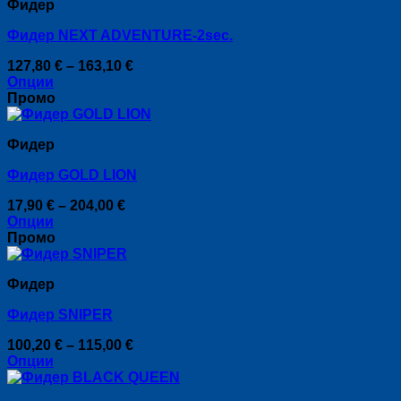
Фидер
multiple
product
variants.
page
Фидер NEXT ADVENTURE-2sec.
The
options
Price
127,80
€
–
163,10
€
may
range:
Опции
be
This
127,80 €
Промо
chosen
product
through
on
has
163,10 €
the
Фидер
multiple
product
variants.
page
Фидер GOLD LION
The
options
Price
17,90
€
–
204,00
€
may
range:
Опции
be
This
17,90 €
Промо
chosen
product
through
on
has
204,00 €
the
Фидер
multiple
product
variants.
page
Фидер SNIPER
The
options
Price
100,20
€
–
115,00
€
may
range:
Опции
be
This
100,20 €
chosen
product
through
on