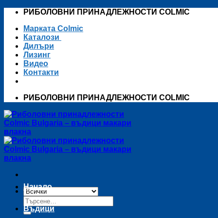
Skip
РИБОЛОВНИ ПРИНАДЛЕЖНОСТИ COLMIC
to
Марката Colmic
content
Каталози
Дилъри
Лизинг
Видео
Контакти
РИБОЛОВНИ ПРИНАДЛЕЖНОСТИ COLMIC
Начало
Търсене
за:
Въдици