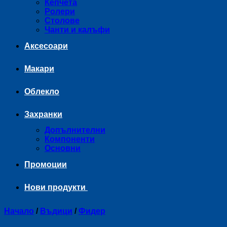
Кепчета
Ролери
Столове
Чанти и калъфи
Аксесоари
Макари
Облекло
Захранки
Допълнителни
Компоненти
Основни
Промоции
Нови продукти
Начало
/
Въдици
/
Фидер