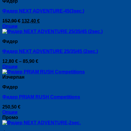
Фидер
Фидер NEXT ADVENTURE-45(3sec.)
Original
Текущата
152,90
€
132,40
€
price
цена
Опции
This
was:
е:
product
152,90 €.
132,40 €.
Фидер
has
multiple
Фидер NEXT ADVENTURE 25/35/45 (2sec.)
variants.
The
Price
12,80
€
–
85,90
€
options
range:
Опции
may
This
12,80 €
be
product
through
Изчерпан
chosen
has
85,90 €
on
Фидер
multiple
the
variants.
product
Фидер PRIAM RUSH Competitions
The
page
options
250,50
€
may
Опции
be
This
Промо
chosen
product
on
has
the