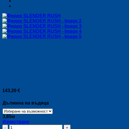
Фидер SLENDER RUSH
143,20
€
Дължина на въдица
3,65м
Изчистване
количество