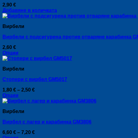
The
page
2,90
€
options
Добавяне в количката
may
be
chosen
Вирбели
on
the
Вирбели с подсигурена против отваряне карабинка G
product
page
2,60
€
Опции
This
product
Вирбели
has
multiple
Стопери с вирбел GM5017
variants.
The
Price
1,80
€
–
2,50
€
options
range:
Опции
may
This
1,80 €
be
product
through
chosen
Вирбели
has
2,50 €
on
multiple
the
Вирбел с лагер и карабинка GM3806
variants.
product
The
page
Price
6,60
€
–
7,20
€
options
range:
Опции