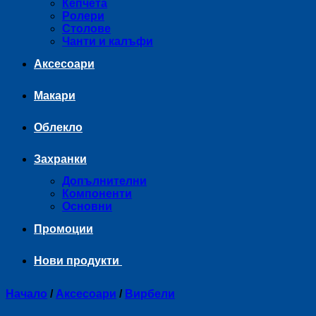
Кепчета
Ролери
Столове
Чанти и калъфи
Аксесоари
Макари
Облекло
Захранки
Допълнителни
Компоненти
Основни
Промоции
Нови продукти
Начало
/
Аксесоари
/
Вирбели