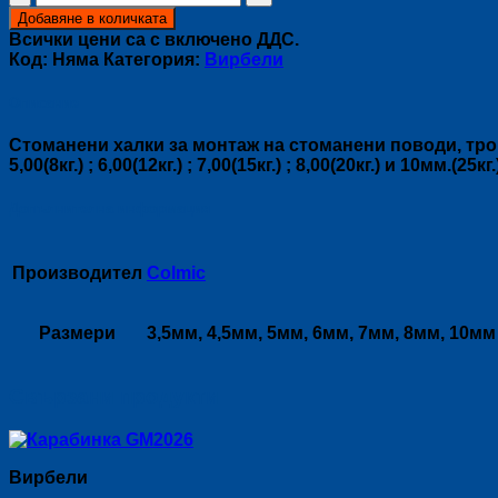
за
Добавяне в количката
Халкички
Всички цени са с включено ДДС.
GM6008
Код:
Няма
Категория:
Вирбели
Описание
Стоманени халки за монтаж на стоманени поводи, тройки, 
5,00(8кг.) ; 6,00(12кг.) ; 7,00(15кг.) ; 8,00(20кг.) и 10мм.(
Допълнителна информация
Производител
Colmic
Размери
3,5мм, 4,5мм, 5мм, 6мм, 7мм, 8мм, 10мм
Свързани продукти
Вирбели