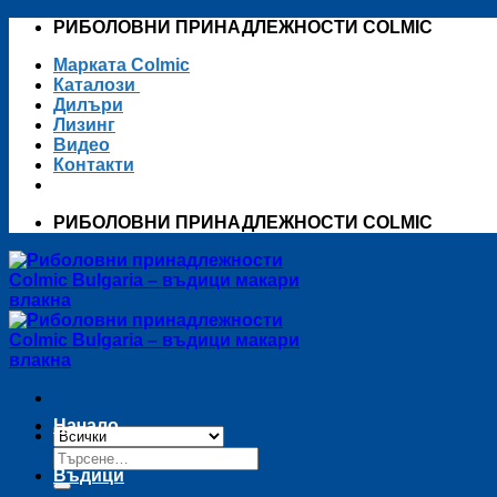
Skip
РИБОЛОВНИ ПРИНАДЛЕЖНОСТИ COLMIC
to
Марката Colmic
content
Каталози
Дилъри
Лизинг
Видео
Контакти
РИБОЛОВНИ ПРИНАДЛЕЖНОСТИ COLMIC
Начало
Търсене
за:
Въдици