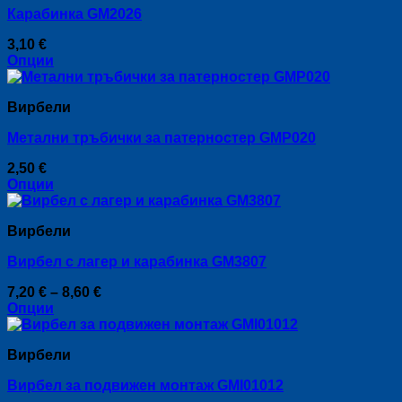
Карабинка GM2026
3,10
€
Опции
This
product
Вирбели
has
multiple
Метални тръбички за патерностер GMP020
variants.
The
2,50
€
options
Опции
may
This
be
product
chosen
Вирбели
has
on
multiple
the
Вирбел с лагер и карабинка GM3807
variants.
product
The
page
Price
7,20
€
–
8,60
€
options
range:
Опции
may
This
7,20 €
be
product
through
chosen
Вирбели
has
8,60 €
on
multiple
the
Вирбел за подвижен монтаж GMI01012
variants.
product