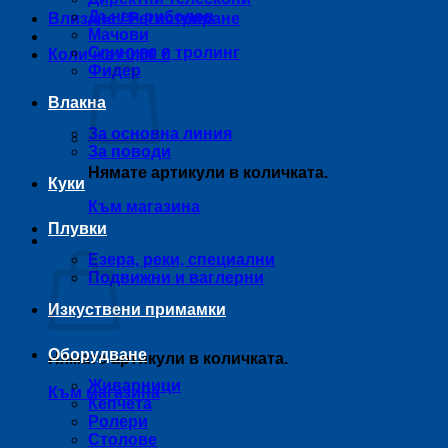
Дънен риболов
Влизане / Регистриране
Мачови
Спининг и тролинг
Количка /
0,00
€
Фидер
Влакна
За основна линия
За поводи
Нямате артикули в количката.
Куки
Към магазина
Плувки
Количка
Езера, реки, специални
Подвижни и ваглерни
Изкуствени примамки
Оборудване
Нямате артикули в количката.
Живарници
Към магазина
Кепчета
Ролери
Столове