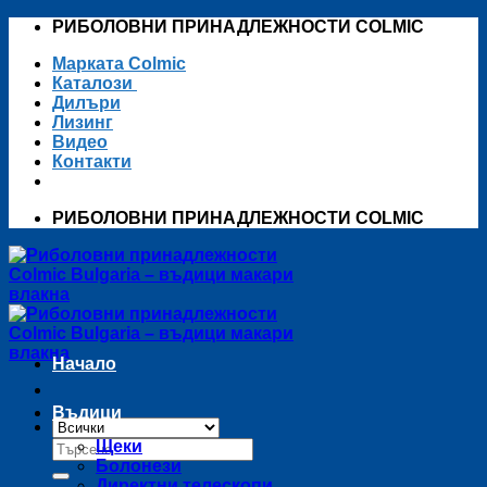
Skip
РИБОЛОВНИ ПРИНАДЛЕЖНОСТИ COLMIC
to
Марката Colmic
content
Каталози
Дилъри
Лизинг
Видео
Контакти
РИБОЛОВНИ ПРИНАДЛЕЖНОСТИ COLMIC
Начало
Въдици
Търсене
Щеки
за:
Болонези
Директни телескопи