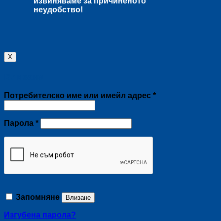
извиняваме за причиненото
неудобство!
X
Влизане
Задължително
Потребителско име или имейл адрес
*
Задължително
Парола
*
Запомняне
Влизане
Изгубена парола?