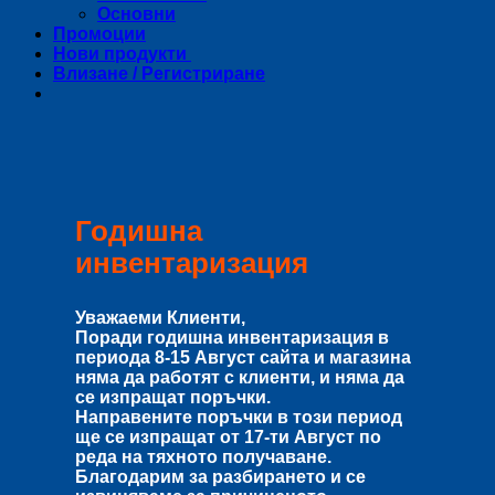
Основни
Промоции
Нови продукти
Влизане / Регистриране
Годишна
инвентаризация
Уважаеми Клиенти,
Поради годишна инвентаризация в
периода
8-15 Август
сайта и магазина
няма да работят с клиенти, и няма да
се изпращат поръчки.
Направените поръчки в този период
ще се изпращат от
17-ти Август
по
реда на тяхното получаване.
Благодарим за разбирането и се