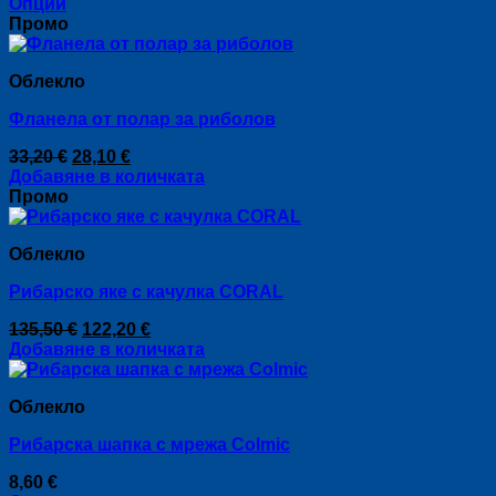
Опции
may
This
Промо
be
product
chosen
has
on
Облекло
multiple
the
variants.
product
Фланела от полар за риболов
The
page
options
Original
Текущата
33,20
€
28,10
€
may
price
цена
Добавяне в количката
be
was:
е:
Промо
chosen
33,20 €.
28,10 €.
on
the
Облекло
product
page
Рибарско яке с качулка CORAL
Original
Текущата
135,50
€
122,20
€
price
цена
Добавяне в количката
was:
е:
135,50 €.
122,20 €.
Облекло
Рибарска шапка с мрежа Colmic
8,60
€