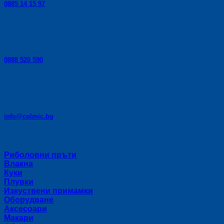
0885 14 15 97
Телефон за консултации:
0888 520 590
E-mail:
info@colmic.bg
Категории
Риболовни пръти
Влакна
Куки
Плувки
Изкуствени примамки
Оборудване
Аксесоари
Макари