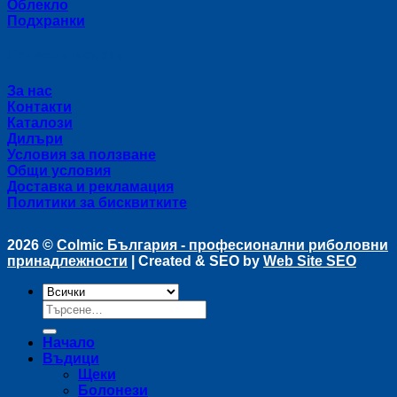
Облекло
Подхранки
Полезни връзки
За нас
Контакти
Каталози
Дилъри
Условия за ползване
Общи условия
Доставка и рекламация
Политики за бисквитките
2026 ©
Colmic България - професионални риболовни
принадлежности
| Created & SEO by
Web Site SEO
Търсене
за:
Начало
Въдици
Щеки
Болонези