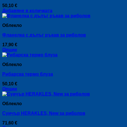
50,10
€
Добавяне в количката
Облекло
Фланелка с дълъг ръкав за риболов
17,90
€
Опции
This
product
Облекло
has
multiple
Рибарска термо блуза
variants.
The
50,10
€
options
Опции
may
This
be
product
chosen
Облекло
has
on
multiple
the
Суичър HERAKLES, New за риболов
variants.
product
The
page
71,60
€
options