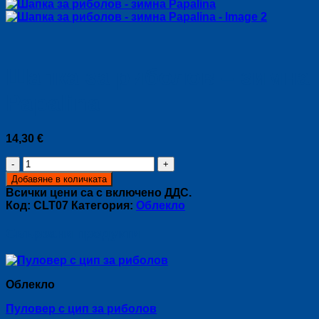
Шапка за риболов – зимна
Papalina
14,30
€
количество
за
Добавяне в количката
Шапка
Всички цени са с включено ДДС.
за
Код:
CLT07
Категория:
Облекло
риболов
-
Свързани продукти
зимна
Papalina
Облекло
Пуловер с цип за риболов