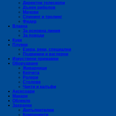
Директни телескопи
Дънен риболов
Мачови
Спининг и тролинг
Фидер
Влакна
За основна линия
За поводи
Куки
Плувки
Езера, реки, специални
Подвижни и ваглерни
Изкуствени примамки
Оборудване
Живарници
Кепчета
Ролери
Столове
Чанти и калъфи
Аксесоари
Макари
Облекло
Захранки
Допълнителни
Компоненти