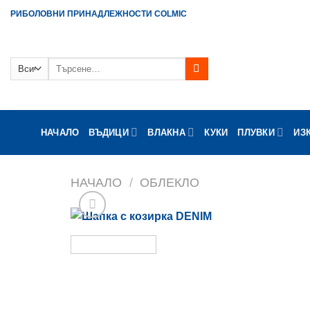
Skip
РИБОЛОВНИ ПРИНАДЛЕЖНОСТИ COLMIC
to
content
Търсене
за:
НАЧАЛО
ВЪДИЦИ
ВЛАКНА
КУКИ
ПЛУВКИ
ИЗ
НАЧАЛО
/
ОБЛЕКЛО