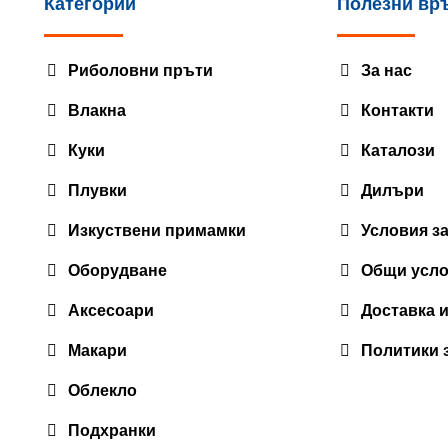
Категории
Полезни вр
product
page
Риболовни пръти
За нас
Влакна
Контакти
Куки
Каталози
Плувки
Дилъри
Изкуствени примамки
Условия з
Оборудване
Общи усл
Аксесоари
Доставка 
Макари
Политики 
Облекло
Подхранки