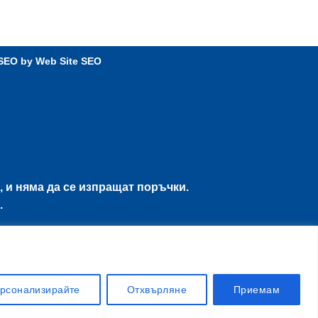
 SEO by
Web Site SEO
, и няма да се изпращат поръчки.
.
рсонализирайте
Отхвърляне
Приемам