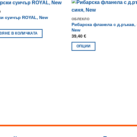
О
ки суичър ROYAL, New
ОБЛЕКЛО
Рибарска фланела с д.ръкав, 
New
ВЯНЕ В КОЛИЧКАТА
39,40
€
ОПЦИИ
This
product
has
multiple
variants.
The
options
may
be
chosen
on
the