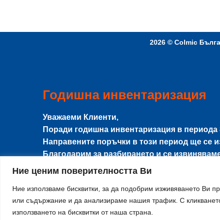
2026 ©
Colmic Бълг
Годишна инвентаризация
Уважаеми Клиенти,
Поради годишна инвентаризация в периода
Направените поръчки в този период ще се 
Благодарим за разбирането и се извинявам
Ние ценим поверителността Ви
Ние използваме бисквитки, за да подобрим изживяването Ви п
или съдържание и да анализираме нашия трафик. С кликването
X
използването на бисквитки от наша страна.