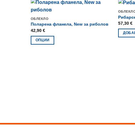
ОБЛЕКЛ
Рибарс
ОБЛЕКЛО
57,30
€
Поларена фланела, New за риболов
42,90
€
ДОБА
ОПЦИИ
This
product
has
multiple
variants.
The
options
may
be
chosen
on
the
product