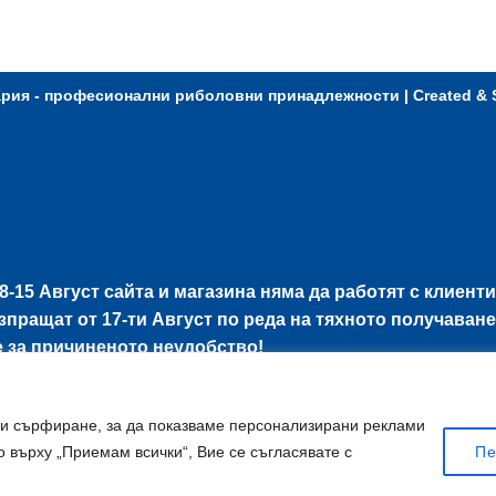
ария - професионални риболовни принадлежности
| Created &
8-15 Август
сайта и магазина няма да работят с клиенти
изпращат от
17-ти Август
по реда на тяхното получаване
е за причиненото неудобство!
ри сърфиране, за да показваме персонализирани реклами
 върху „Приемам всички“, Вие се съгласявате с
Пе