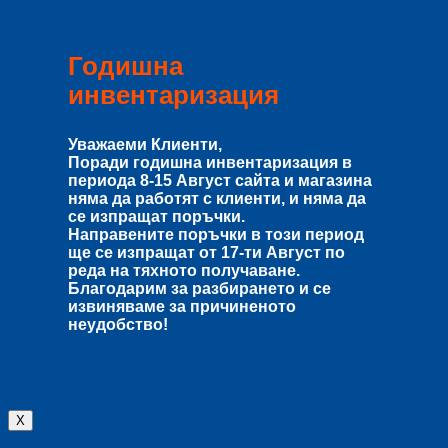
Годишна
инвентаризация
Уважаеми Клиенти,
Поради годишна инвентаризация в
периода
8-15 Август
сайта и магазина
няма да работят с клиенти, и няма да
се изпращат поръчки.
Направените поръчки в този период
ще се изпращат от
17-ти Август
по
реда на тяхното получаване.
Благодарим за разбирането и се
извиняваме за причиненото
неудобство!
X