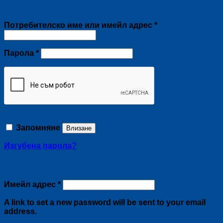
Влизане
Задължително
Потребителско име или имейл адрес
*
Задължително
Парола
*
Запомняне
Влизане
Изгубена парола?
Регистриране
Задължително
Имейл адрес
*
A link to set a new password will be sent to your email
address.