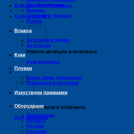
Дънен риболов
Влизане / Регистриране
Мачови
Спининг и тролинг
Количка /
0,00
€
Фидер
Влакна
За основна линия
За поводи
Нямате артикули в количката.
Куки
Към магазина
Плувки
Количка
Езера, реки, специални
Подвижни и ваглерни
Изкуствени примамки
Оборудване
Нямате артикули в количката.
Живарници
Към магазина
Кепчета
Ролери
Столове