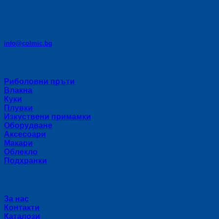
E-mail:
info@colmic.bg
Категории
Риболовни пръти
Влакна
Куки
Плувки
Изкуствени примамки
Оборудване
Аксесоари
Макари
Облекло
Подхранки
Полезни връзки
За нас
Контакти
Каталози