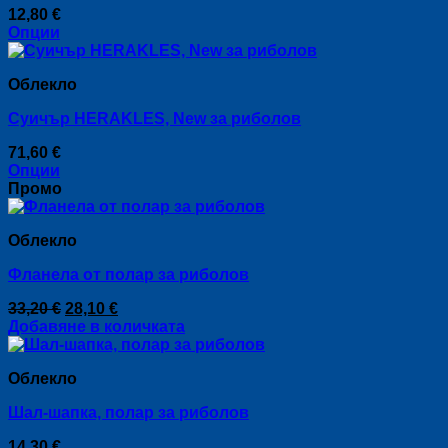
12,80
€
Опции
This
product
Облекло
has
multiple
Суичър HERAKLES, New за риболов
variants.
The
71,60
€
options
Опции
may
This
Промо
be
product
chosen
has
on
Облекло
multiple
the
variants.
product
Фланела от полар за риболов
The
page
options
Original
Текущата
33,20
€
28,10
€
may
price
цена
Добавяне в количката
be
was:
е:
chosen
33,20 €.
28,10 €.
on
Облекло
the
product
Шал-шапка, полар за риболов
page
14,30
€