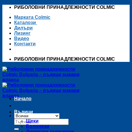
Skip
РИБОЛОВНИ ПРИНАДЛЕЖНОСТИ COLMIC
to
Марката Colmic
content
Каталози
Дилъри
Лизинг
Видео
Контакти
РИБОЛОВНИ ПРИНАДЛЕЖНОСТИ COLMIC
Начало
Въдици
Търсене
Щеки
за:
Болонези
Директни телескопи