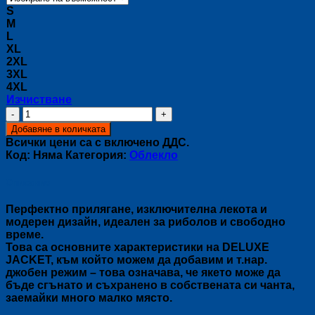
S
M
L
XL
2XL
3XL
4XL
Изчистване
количество
за
Добавяне в количката
Яке
Всички цени са с включено ДДС.
DELUXE
Код:
Няма
Категория:
Облекло
Описание
Перфектно прилягане, изключителна лекота и
модерен дизайн, идеален за риболов и свободно
време.
Това са основните характеристики на DELUXE
JACKET, към който можем да добавим и т.нар.
джобен режим – това означава, че якето може да
бъде сгънато и съхранено в собствената си чанта,
заемайки много малко място.