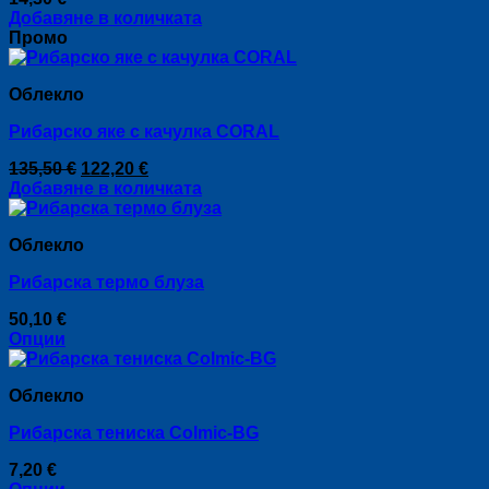
Добавяне в количката
Промо
Облекло
Рибарско яке с качулка CORAL
Original
Текущата
135,50
€
122,20
€
price
цена
Добавяне в количката
was:
е:
135,50 €.
122,20 €.
Облекло
Рибарска термо блуза
50,10
€
Опции
This
product
Облекло
has
multiple
Рибарска тениска Colmic-BG
variants.
The
7,20
€
options