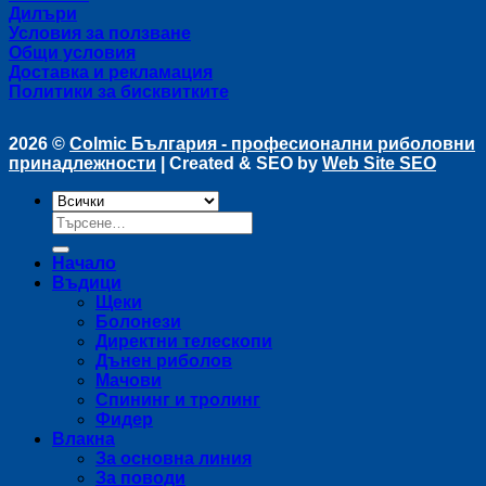
Дилъри
Условия за ползване
Общи условия
Доставка и рекламация
Политики за бисквитките
2026 ©
Colmic България - професионални риболовни
принадлежности
| Created & SEO by
Web Site SEO
Търсене
за:
Начало
Въдици
Щеки
Болонези
Директни телескопи
Дънен риболов
Мачови
Спининг и тролинг
Фидер
Влакна
За основна линия
За поводи