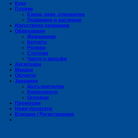
Куки
Плувки
Езера, реки, специални
Подвижни и ваглерни
Изкуствени примамки
Оборудване
Живарници
Кепчета
Ролери
Столове
Чанти и калъфи
Аксесоари
Макари
Облекло
Захранки
Допълнителни
Компоненти
Основни
Промоции
Нови продукти
Влизане / Регистриране