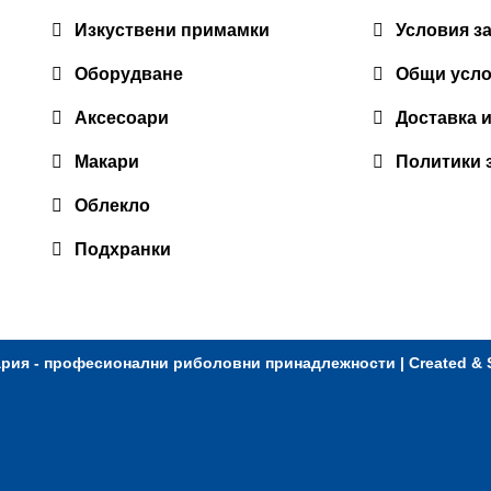
Изкуствени примамки
Условия з
Оборудване
Общи усл
Аксесоари
Доставка 
Макари
Политики 
Облекло
Подхранки
ария - професионални риболовни принадлежности
| Created &