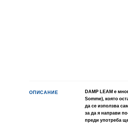
DAMP LEAM е много
ОПИСАНИЕ
Somme), която ост
да се използва са
за да я направи п
преди употреба щ