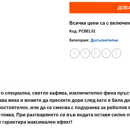
ДОБ
Всички цени са с включен
Код:
PCBEL01
Категория:
Допълнителни
 специална, светло кафява, изключително фина пръст
ава мека и можете да пресеете дори след като е била
мостоятелно, или да се смесва с подхранка за риболов
о-тежка. При разтварянето си във водата оставя силно
е гарантира максимален ефект!