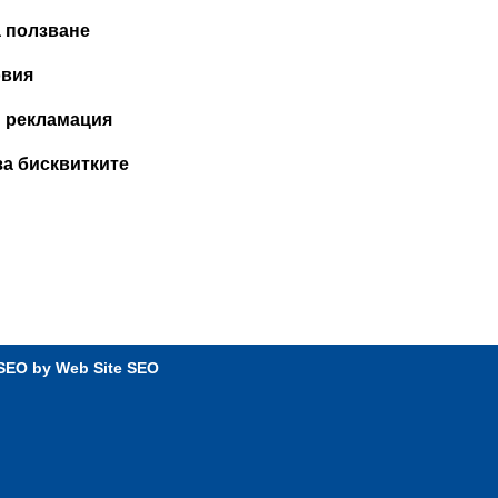
а ползване
овия
и рекламация
за бисквитките
 SEO by
Web Site SEO