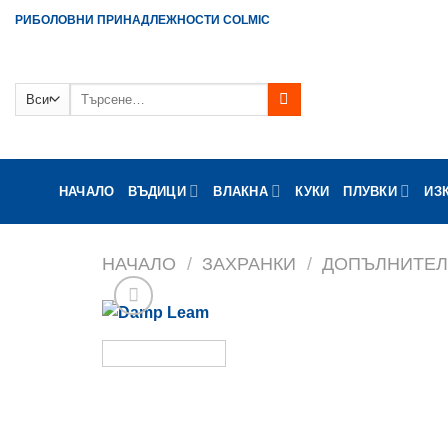
Skip
РИБОЛОВНИ ПРИНАДЛЕЖНОСТИ COLMIC
to
content
Търсене
за:
НАЧАЛО
ВЪДИЦИ
ВЛАКНА
КУКИ
ПЛУВКИ
ИЗ
НАЧАЛО
/
ЗАХРАНКИ
/
ДОПЪЛНИТЕ