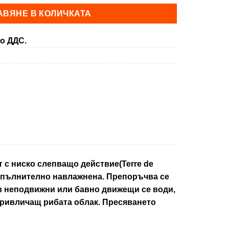
АВЯНЕ В КОЛИЧКАТА
о ДДС.
 с ниско слепващо действие(Terre de
 допълнително навлажнена. Препоръчва се
 в неподвижни или бавно движещи се води,
 привличащ рибата облак. Пресяването