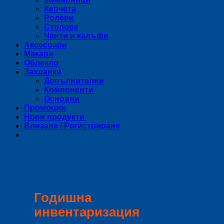
Кепчета
Ролери
Столове
Чанти и калъфи
Аксесоари
Макари
Облекло
Захранки
Допълнителни
Компоненти
Основни
Промоции
Нови продукти
Влизане / Регистриране
Годишна
инвентаризация