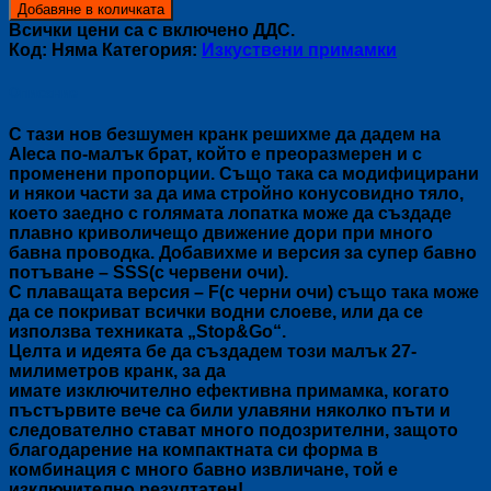
за
Добавяне в количката
HERAKLES:
Всички цени са с включено ДДС.
ALECA
Код:
Няма
Категория:
Изкуствени примамки
27
Описание
С тази нов безшумен кранк решихме да дадем на
Aleca по-малък брат, който е преоразмерен и с
променени пропорции. Също така са модифицирани
и някои части за да има стройно конусовидно тяло,
което заедно с голямата лопатка може да създаде
плавно криволичещо движение дори при много
бавна проводка. Добавихме и версия за супер бавно
потъване – SSS(с червени очи).
С плаващата версия – F(с черни очи) също така може
да се покриват всички водни слоеве, или да се
използва техниката „Stop&Go“.
Целта и идеята бе да създадем този малък 27-
милиметров кранк, за да
имате изключително ефективна примамка, когато
пъстървите вече са били улавяни няколко пъти и
следователно стават много подозрителни, защото
благодарение на компактната си форма в
комбинация с много бавно извличане, той е
изключително резултатен!