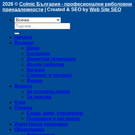
2026 ©
Colmic България - професионални риболовни
принадлежности
| Created & SEO by
Web Site SEO
Търсене
за:
Начало
Въдици
Щеки
Болонези
Директни телескопи
Дънен риболов
Мачови
Спининг и тролинг
Фидер
Влакна
За основна линия
За поводи
Куки
Плувки
Езера, реки, специални
Подвижни и ваглерни
Изкуствени примамки
Оборудване
Живарници