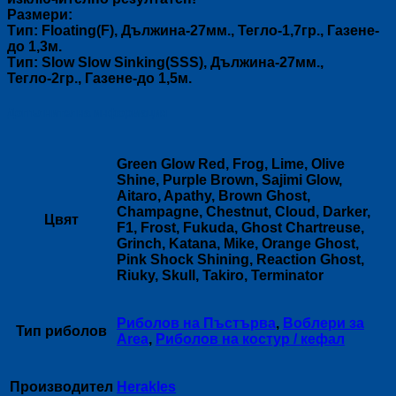
Размери:
Tип: Floating(F), Дължина-27мм., Тегло-1,7гр., Газене-
до 1,3м.
Tип: Slow Slow Sinking(SSS), Дължина-27мм.,
Тегло-2гр., Газене-до 1,5м.
Допълнителна информация
Green Glow Red, Frog, Lime, Olive
Shine, Purple Brown, Sajimi Glow,
Aitaro, Apathy, Brown Ghost,
Champagne, Chestnut, Cloud, Darker,
Цвят
F1, Frost, Fukuda, Ghost Chartreuse,
Grinch, Katana, Mike, Orange Ghost,
Pink Shock Shining, Reaction Ghost,
Riuky, Skull, Takiro, Terminator
Риболов на Пъстърва
,
Воблери за
Тип риболов
Area
,
Риболов на костур / кефал
Производител
Herakles