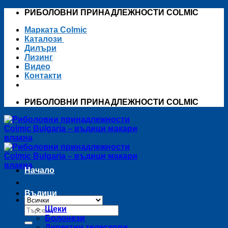
Skip
РИБОЛОВНИ ПРИНАДЛЕЖНОСТИ COLMIC
to
Марката Colmic
content
Каталози
Дилъри
Лизинг
Видео
Контакти
РИБОЛОВНИ ПРИНАДЛЕЖНОСТИ COLMIC
Начало
Въдици
Търсене
Щеки
за:
Болонези
Директни телескопи