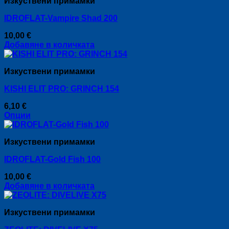
Изкуствени примамки
IDROFLAT-Vampire Shad 200
10,00
€
Добавяне в количката
Изкуствени примамки
KISHI ELIT PRO: GRINCH 154
6,10
€
Опции
This
product
Изкуствени примамки
has
multiple
IDROFLAT-Gold Fish 100
variants.
The
10,00
€
options
Добавяне в количката
may
be
chosen
Изкуствени примамки
on
the