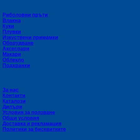
Категории
Риболовни пръти
Влакна
Куки
Плувки
Изкуствени примамки
Оборудване
Аксесоари
Макари
Облекло
Подхранки
Полезни връзки
За нас
Контакти
Каталози
Дилъри
Условия за ползване
Общи условия
Доставка и рекламация
Политики за бисквитките