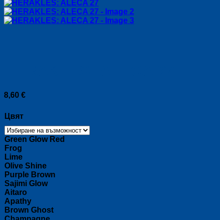
HERAKLES: ALECA 27
8,60
€
Цвят
Green Glow Red
Frog
Lime
Olive Shine
Purple Brown
Sajimi Glow
Aitaro
Apathy
Brown Ghost
Champagne