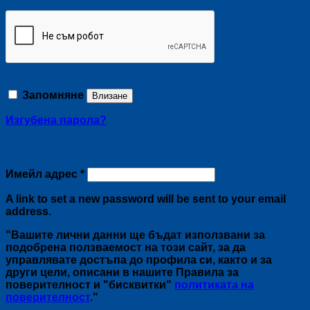
Запомняне
Влизане
Изгубена парола?
Регистриране
Задължително
Имейл адрес
*
A link to set a new password will be sent to your email
address.
"Вашите лични данни ще бъдат използвани за
подобрена ползваемост на този сайт, за да
управлявате достъпа до профила си, както и за
други цели, описани в нашите Правила за
поверителност и "бисквитки"
политиката на
поверителност
."