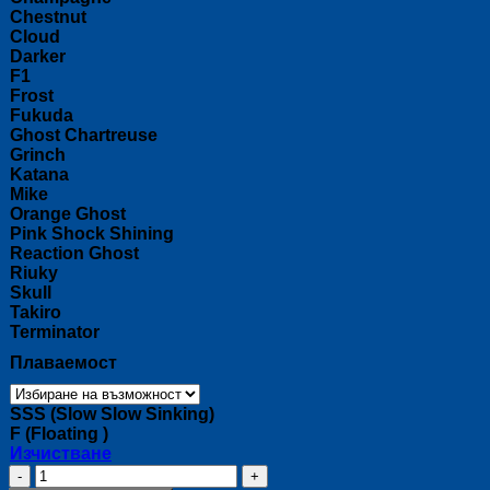
Chestnut
Cloud
Darker
F1
Frost
Fukuda
Ghost Chartreuse
Grinch
Katana
Mike
Orange Ghost
Pink Shock Shining
Reaction Ghost
Riuky
Skull
Takiro
Terminator
Плаваемост
SSS (Slow Slow Sinking)
F (Floating )
Изчистване
количество