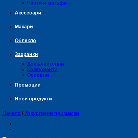
Чанти и калъфи
Аксесоари
Макари
Облекло
Захранки
Допълнителни
Компоненти
Основни
Промоции
Нови продукти
Начало
/
Изкуствени примамки