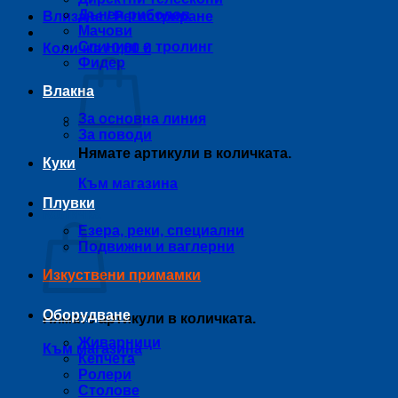
Дънен риболов
Влизане / Регистриране
Мачови
Спининг и тролинг
Количка /
0,00
€
Фидер
Влакна
За основна линия
За поводи
Нямате артикули в количката.
Куки
Към магазина
Плувки
Количка
Езера, реки, специални
Подвижни и ваглерни
Изкуствени примамки
Оборудване
Нямате артикули в количката.
Живарници
Към магазина
Кепчета
Ролери
Столове