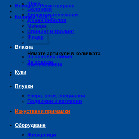
Щеки
Влизане / Регистриране
Болонези
Директни телескопи
Количка /
0,00
€
Дънен риболов
Мачови
Спининг и тролинг
Фидер
Влакна
Нямате артикули в количката.
За основна линия
За поводи
Към магазина
Куки
Плувки
Езера, реки, специални
Подвижни и ваглерни
Изкуствени примамки
Оборудване
Живарници