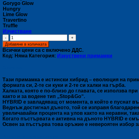
Gorygo Glow
Hungry
Lime Glow
Travertino
Truffle
Изчистване
количество
за
Добавяне в количката
HERAKLES:
Всички цени са с включено ДДС.
HYBRID
Код:
Няма
Категория:
Изкуствени примамки
Описание
Тази примамка е истински хибрид – еволюция на прима
формата си, 2-те си куки и 2-те си халки на гърба.
Халката, която е по-близо до главата, се използва при
както и за водене тип „Stop&Go“.
HYBRID е завладяващ от момента, в който е пуснат въ
Веднъж достигнал дъното, той се изправя благодарени
увеличавайки процента на улов както на неравни, так
Когато пъстървата е активна на дъното HYBRID е смъ
Освен за пъстърва това оръжие е невероятен избор з
Допълнителна информация