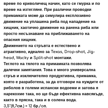
време по криволичещ начин, като се гмурка и по
време на изтегляне. При различни проводки
примамката може да симулира експлозивно
движение на уплашена риба под нападение на
хищник, хаотично движение на ранена риба или
просто несъзнаване на приближаването на
опасния хищник.
Движението на стръвта е естествено и
атрактивно, идеално за Texas, Drop-shot, Jig-
head, Wacky и Split-shot монтажи.
Теглото на тялото на примамката позволява
далечни замятания. Това е много универсална
стръв и изключително продуктивна, примамка,
която е разработена, за да отговори на нуждите от
риболов в големи испански водоеми и затова я
нарекохме така, но ще бъде ефективна навсякъде,
както в прясна, така и в солена вода.
3,5″(8,7см.) = 12 бр./oп.