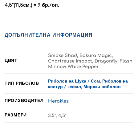
4,5″(11,5см.) = 9 бр./оп.
ДОПЪЛНИТЕЛНА ИНФОРМАЦИЯ
Smoke Shad, Bokura Magic,
ЦВЯТ
Chartreuse Impact, Dragonfly, Flash
Minnow, White Pepper
Риболов на Щука / Сом
,
Риболов на
ТИП РИБОЛОВ
костур / кефал
,
Морски риболов
ПРОИЗВОДИТЕЛ
Herakles
РАЗМЕРИ
3.5", 4,5"