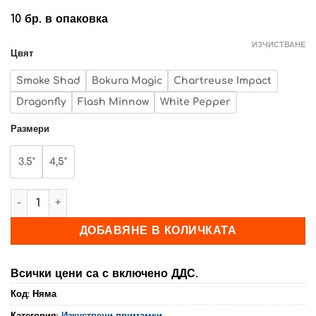
10 бр. в опаковка
ИЗЧИСТВАНЕ
Цвят
Smoke Shad
Bokura Magic
Chartreuse Impact
Dragonfly
Flash Minnow
White Pepper
Размери
3.5"
4,5"
количество за HERAKLES: ISPANIC SHAD
ДОБАВЯНЕ В КОЛИЧКАТА
Всички цени са с включено ДДС.
Код:
Няма
Категория:
Изкуствени примамки