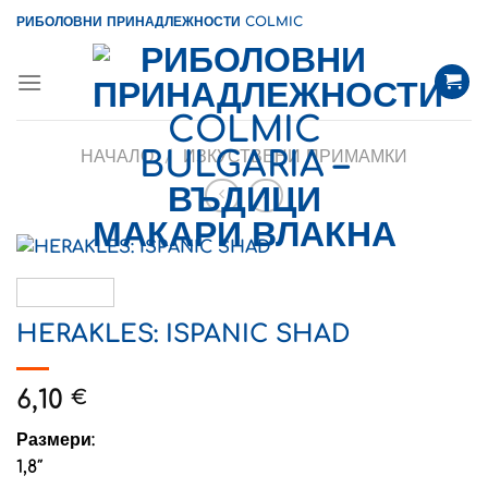
Skip
РИБОЛОВНИ ПРИНАДЛЕЖНОСТИ COLMIC
to
content
НАЧАЛО
/
ИЗКУСТВЕНИ ПРИМАМКИ
HERAKLES: ISPANIC SHAD
6,10
€
Размери:
1,8″