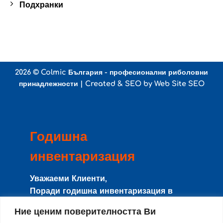
Подхранки
2026 ©
Colmic България - професионални риболовни
принадлежности
| Created & SEO by
Web Site SEO
Годишна
инвентаризация
Уважаеми Клиенти,
Поради годишна инвентаризация в
периода
8-15 Август
сайта и магазина
Ние ценим поверителността Ви
няма да работят с клиенти, и няма да се