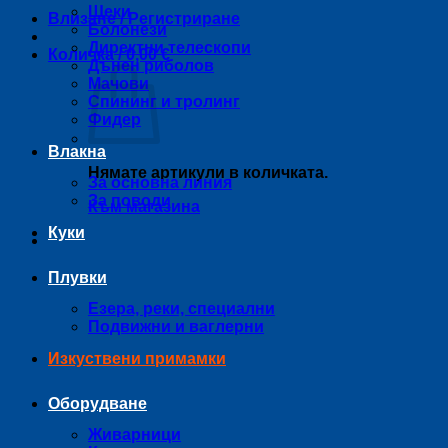
Щеки
Влизане / Регистриране
Болонези
Директни телескопи
Количка /
0,00
€
Дънен риболов
Мачови
Спининг и тролинг
Фидер
Влакна
Нямате артикули в количката.
За основна линия
За поводи
Към магазина
Куки
Плувки
Езера, реки, специални
Подвижни и ваглерни
Изкуствени примамки
Оборудване
Живарници