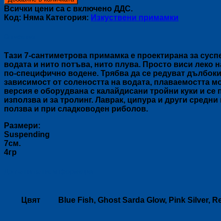
HERAKLES:
Всички цени са с включено ДДС.
MIZU70SP-
Код:
Няма
Категория:
Изкуствени примамки
SW
Описание
Тази 7-сантиметрова примамка е проектирана за суспе
водата и нито потъва, нито плува. Просто виси леко 
по-специфично водене. Трябва да се редуват дълбоки 
зависимост от солеността на водата, плаваемостта мо
версия е оборудвана с калайдисани тройни куки и се 
използва и за тролинг. Лаврак, ципура и други средни
ползва и при сладководен риболов.
Размери:
Suspending
7см.
4гр
Допълнителна информация
Цвят
Blue Fish, Ghost Sarda Glow, Pink Silver, 