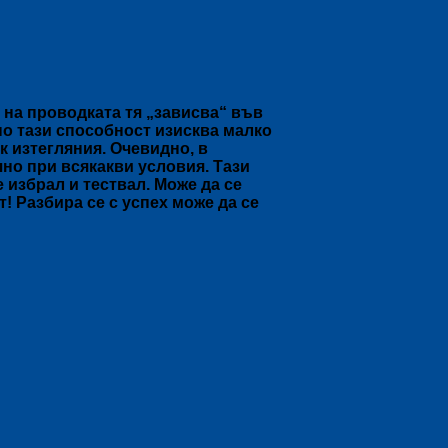
 на проводката тя „зависва“ във
нно тази способност изисква малко
к изтегляния. Очевидно, в
но при всякакви условия. Тази
 избрал и тествал. Може да се
! Разбира се с успех може да се