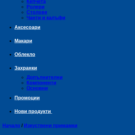
Кепчета
Ролери
Столове
Чанти и калъфи
Аксесоари
Макари
Облекло
Захранки
Допълнителни
Компоненти
Основни
Промоции
Нови продукти
Начало
/
Изкуствени примамки