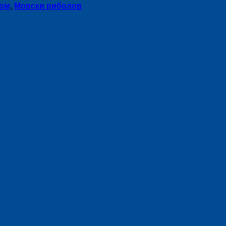
Сом
,
Морски риболов