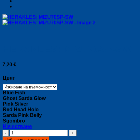
HERAKLES: MIZU70SP-SW
7,20
€
Цвят
Blue Fish
Ghost Sarda Glow
Pink Silver
Red Head Holo
Sarda Pink Belly
Sgombro
Изчистване
количество
за
Добавяне в количката