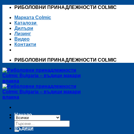
Skip
РИБОЛОВНИ ПРИНАДЛЕЖНОСТИ COLMIC
to
Марката Colmic
content
Каталози
Дилъри
Лизинг
Видео
Контакти
РИБОЛОВНИ ПРИНАДЛЕЖНОСТИ COLMIC
Начало
Търсене
за:
Въдици