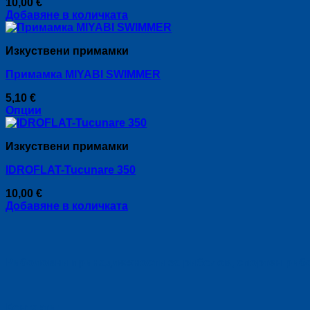
10,00
€
options
Добавяне в количката
may
be
chosen
Изкуствени примамки
on
the
Примамка MIYABI SWIMMER
product
page
5,10
€
Опции
This
product
Изкуствени примамки
has
multiple
IDROFLAT-Tucunare 350
variants.
The
10,00
€
options
Добавяне в количката
may
be
chosen
on
the
Риболовни принадлежности за риболов, спортен риболо
product
page
Контакти: