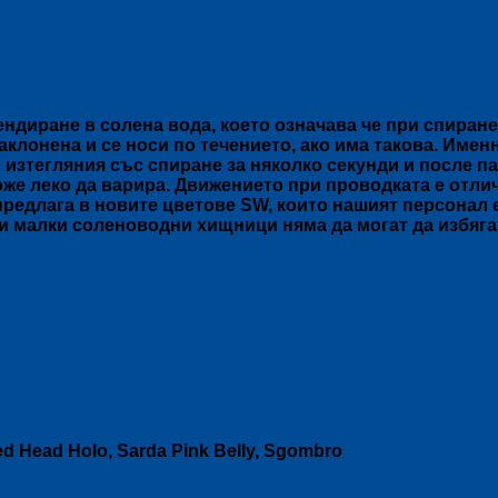
ндиране в солена вода, което означава че при спиране
наклонена и се носи по течението, ако има такова. Име
изтегляния със спиране за няколко секунди и после па
же леко да варира. Движението при проводката е отлич
предлага в новите цветове SW, които нашият персонал е
 и малки соленоводни хищници няма да могат да избягат
Red Head Holo, Sarda Pink Belly, Sgombro