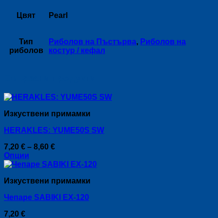
Цвят
Pearl
Тип
Риболов на Пъстърва
,
Риболов на
риболов
костур / кефал
Свързани продукти
Изкуствени примамки
HERAKLES: YUME50S SW
Price
7,20
€
–
8,60
€
range:
Опции
This
7,20 €
product
through
Изкуствени примамки
has
8,60 €
multiple
Чепаре SABIKI EX-120
variants.
The
7,20
€
options