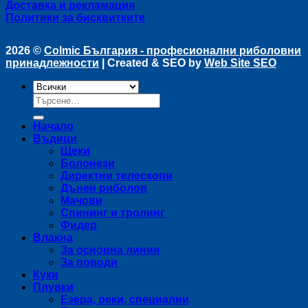
Доставка и рекламация
Политики за бисквитките
2026 ©
Colmic България - професионални риболовни
принадлежности
| Created & SEO by
Web Site SEO
Търсене
за:
Начало
Въдици
Щеки
Болонези
Директни телескопи
Дънен риболов
Мачови
Спининг и тролинг
Фидер
Влакна
За основна линия
За поводи
Куки
Плувки
Езера, реки, специални