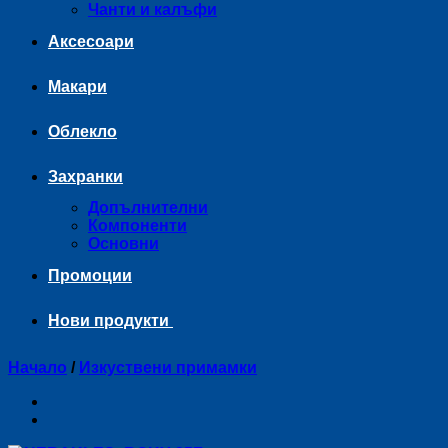
Чанти и калъфи
Аксесоари
Макари
Облекло
Захранки
Допълнителни
Компоненти
Основни
Промоции
Нови продукти
Начало
/
Изкуствени примамки