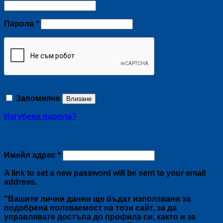
Задължително
Парола
*
Запомняне
Влизане
Изгубена парола?
Регистриране
Задължително
Имейл адрес
*
A link to set a new password will be sent to your email
address.
"Вашите лични данни ще бъдат използвани за
подобрена ползваемост на този сайт, за да
управлявате достъпа до профила си, както и за