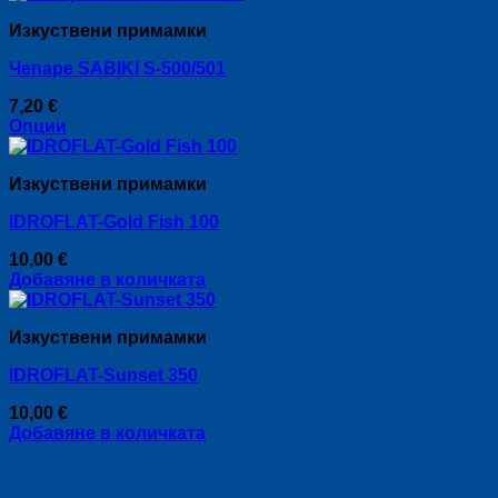
Изкуствени примамки
Чепаре SABIKI S-500/501
7,20
€
Опции
This
product
Изкуствени примамки
has
multiple
IDROFLAT-Gold Fish 100
variants.
The
10,00
€
options
Добавяне в количката
may
be
chosen
Изкуствени примамки
on
the
IDROFLAT-Sunset 350
product
page
10,00
€
Добавяне в количката