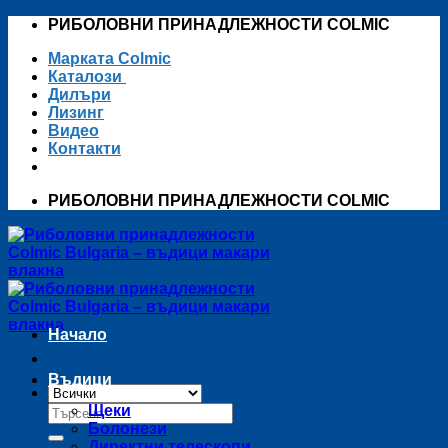
Skip
РИБОЛОВНИ ПРИНАДЛЕЖНОСТИ COLMIC
to
Марката Colmic
content
Каталози
Дилъри
Лизинг
Видео
Контакти
РИБОЛОВНИ ПРИНАДЛЕЖНОСТИ COLMIC
Начало
Въдици
Търсене
Щеки
за:
Болонези
Директни телескопи