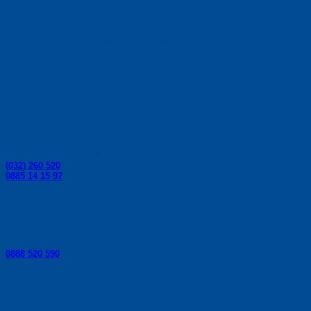
Риболовни принадлежности за риболов, спортен
риболов - влакна, корди, риболовни щеки,
риболовни пръчки, плувки, куки, макари от Colmic.
Контакти:
Телефони за поръчки:
(032) 260 520
0885 14 15 97
Телефон за консултации:
0888 520 590