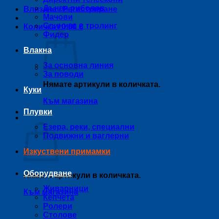
Дънен риболов
Влизане / Регистриране
Мачови
Спининг и тролинг
Количка /
0,00
€
Фидер
Влакна
За основна линия
За поводи
Нямате артикули в количката.
Куки
Към магазина
Плувки
Количка
Езера, реки, специални
Подвижни и ваглерни
Изкуствени примамки
Оборудване
Нямате артикули в количката.
Живарници
Към магазина
Кепчета
Ролери
Столове