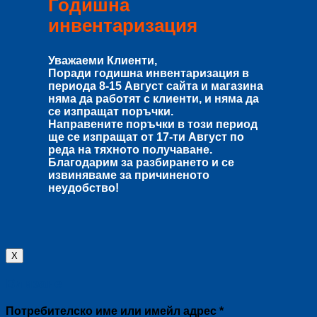
Годишна
инвентаризация
Уважаеми Клиенти,
Поради годишна инвентаризация в
периода
8-15 Август
сайта и магазина
няма да работят с клиенти, и няма да
се изпращат поръчки.
Направените поръчки в този период
ще се изпращат от
17-ти Август
по
реда на тяхното получаване.
Благодарим за разбирането и се
извиняваме за причиненото
неудобство!
X
Влизане
Задължително
Потребителско име или имейл адрес
*