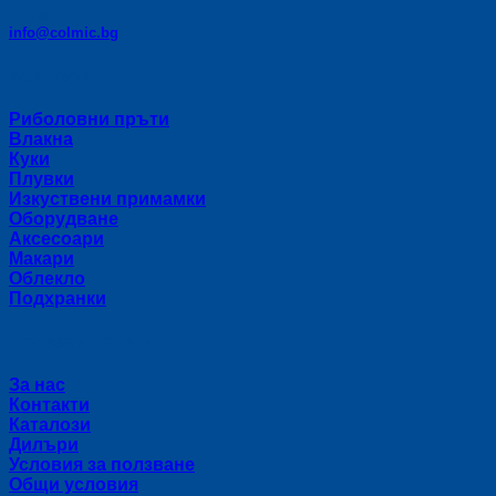
E-mail:
info@colmic.bg
Категории
Риболовни пръти
Влакна
Куки
Плувки
Изкуствени примамки
Оборудване
Аксесоари
Макари
Облекло
Подхранки
Полезни връзки
За нас
Контакти
Каталози
Дилъри
Условия за ползване
Общи условия