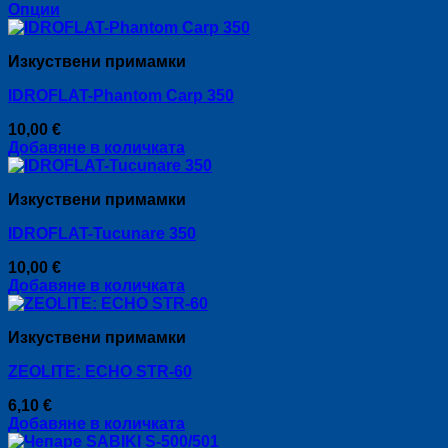
Опции
may
This
be
product
chosen
Изкуствени примамки
has
on
multiple
the
IDROFLAT-Phantom Carp 350
variants.
product
The
page
10,00
€
options
Добавяне в количката
may
be
chosen
Изкуствени примамки
on
the
IDROFLAT-Tucunare 350
product
page
10,00
€
Добавяне в количката
Изкуствени примамки
ZEOLITE: ECHO STR-60
6,10
€
Добавяне в количката