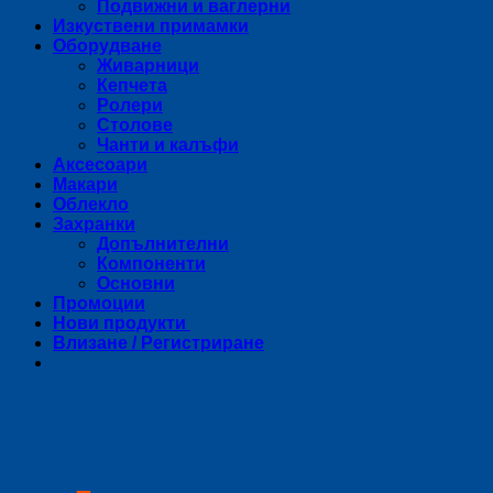
Подвижни и ваглерни
Изкуствени примамки
Оборудване
Живарници
Кепчета
Ролери
Столове
Чанти и калъфи
Аксесоари
Макари
Облекло
Захранки
Допълнителни
Компоненти
Основни
Промоции
Нови продукти
Влизане / Регистриране