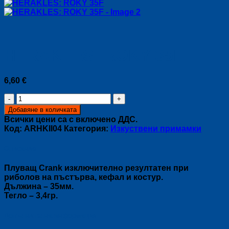
HERAKLES: ROKY 35F
6,60
€
количество
за
Добавяне в количката
HERAKLES:
Всички цени са с включено ДДС.
ROKY
Код:
ARHKII04
Категория:
Изкуствени примамки
35F
Описание
Плуващ Crank изключително резултатен при
риболов на пъстърва, кефал и костур.
Дължина – 35мм.
Тегло – 3,4гр.
Допълнителна информация