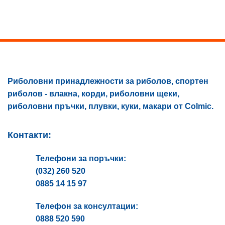
options
may
be
chosen
on
the
product
page
Риболовни принадлежности за риболов, спортен
риболов - влакна, корди, риболовни щеки,
риболовни пръчки, плувки, куки, макари от Colmic.
Контакти:
Телефони за поръчки:
(032) 260 520
0885 14 15 97
Телефон за консултации:
0888 520 590