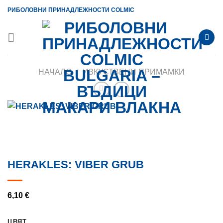
Skip
РИБОЛОВНИ ПРИНАДЛЕЖНОСТИ COLMIC
to
content
НАЧАЛО
/
ИЗКУСТВЕНИ ПРИМАМКИ
HERAKLES: VIBER GRUB
6,10
€
ЦВЯТ