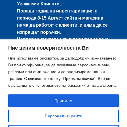
Уважаеми Клиенти,
Поради годишна инвентаризация в
периода
8-15 Август
сайта и магазина
няма да работят с клиенти, и няма да се
изпращат поръчки.
Направените поръчки в този период ще
се изпращат от
17-ти Август
по реда на
Ние ценим поверителността Ви
тяхното получаване.
Ние използваме бисквитки, за да подобрим изживяването
Благодарим за разбирането и се
Ви при сърфиране, за да показваме персонализирани
извиняваме за причиненото
реклами или съдържание и да анализираме нашия
неудобство!
трафик. С кликването върху „Приемам всички“, Вие се
съгласявате с използването на бисквитки от наша страна.
Приемам
X
Персонализирайте