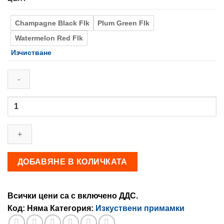
Champagne Black Flk
Plum Green Flk
Watermelon Red Flk
Изчистване
количество
за
HERAKLES:
VIBER
GRUB
ДОБАВЯНЕ В КОЛИЧКАТА
Всички цени са с включено ДДС.
Код:
Няма
Категория:
Изкуствени примамки