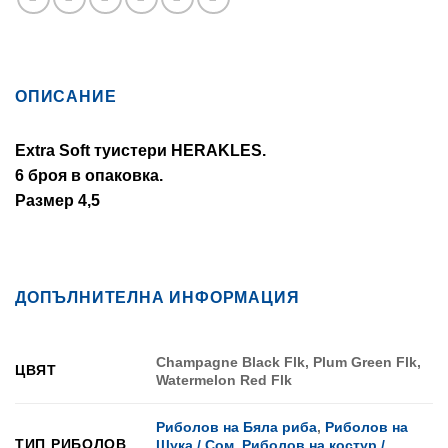
ОПИСАНИЕ
Extra Soft туистери HERAKLES.
6 броя в опаковка.
Размер 4,5
ДОПЪЛНИТЕЛНА ИНФОРМАЦИЯ
Champagne Black Flk, Plum Green Flk,
ЦВЯТ
Watermelon Red Flk
Риболов на Бяла риба
,
Риболов на
ТИП РИБОЛОВ
Щука / Сом
,
Риболов на костур /