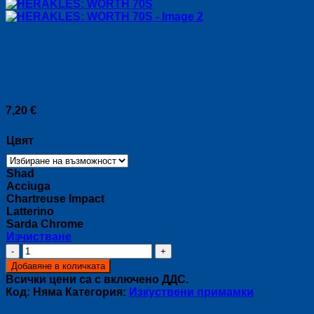
HERAKLES: WORTH 70S
7,20
€
Цвят
Shad
Acciuga
Chartreuse Impact
Latterino
Sarda Chrome
Изчистване
количество
за
Добавяне в количката
HERAKLES:
Всички цени са с включено ДДС.
WORTH
Код:
Няма
Категория:
Изкуствени примамки
70S