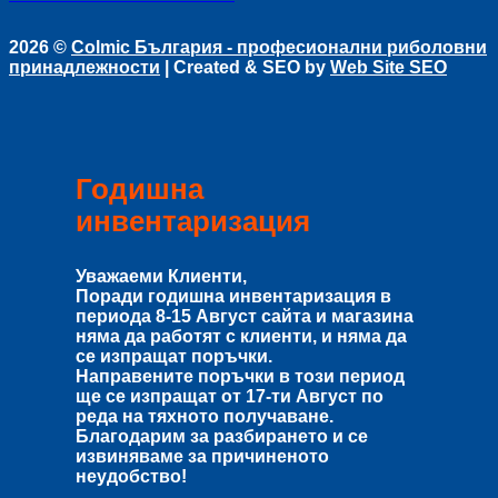
2026 ©
Colmic България - професионални риболовни
принадлежности
| Created & SEO by
Web Site SEO
Годишна
инвентаризация
Уважаеми Клиенти,
Поради годишна инвентаризация в
периода
8-15 Август
сайта и магазина
няма да работят с клиенти, и няма да
се изпращат поръчки.
Направените поръчки в този период
ще се изпращат от
17-ти Август
по
реда на тяхното получаване.
Благодарим за разбирането и се
извиняваме за причиненото
неудобство!