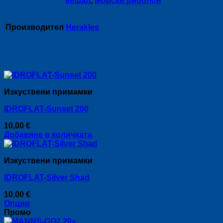
кефал
,
Морски риболов
Производител
Herakles
Свързани продукти
Изкуствени примамки
IDROFLAT-Sunset 200
10,00
€
Добавяне в количката
Изкуствени примамки
IDROFLAT-Silver Shad
10,00
€
Опции
This
Промо
product