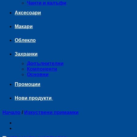
Чанти и калъфи
Аксесоари
Макари
Облекло
Захранки
Допълнителни
Компоненти
Основни
Промоции
Нови продукти
Начало
/
Изкуствени примамки