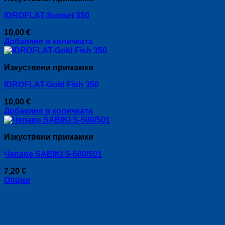
multiple
IDROFLAT-Sunset 350
variants.
The
10,00
€
options
Добавяне в количката
may
be
chosen
Изкуствени примамки
on
the
IDROFLAT-Gold Fish 350
product
page
10,00
€
Добавяне в количката
Изкуствени примамки
Чепаре SABIKI S-500/501
7,20
€
Опции
This
product
has
multiple
Риболовни принадлежности за риболов, спортен
variants.