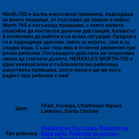
Описание
Worth-70S е малка изкуствена примамка, подходяща
за много хищници, от пъстърва до лаврак и кефал.
Worth 70S е потъваща примамка, с която можете
спокойно да постигате далечни дистанции, балансът
й позволява да работи във всяка ситуация. Предлага
се в подходящи цветове, както за морето, така и за
сладка вода. Също така има и отлични движения при
речен риболов. Потъващото действие ви позволява
лесно да стигнете дъното. HERAKLES WORTH-70S е
една универсална и съблазнително работеща
изкуствена примамка, която винаги ще ви носи
радост при риболов с нея!
Допълнителна информация
Shad, Acciuga, Chartreuse Impact,
Цвят
Latterino, Sarda Chrome
Риболов на Пъстърва
,
Риболов на
Тип риболов
Бяла риба
,
Риболов на костур /