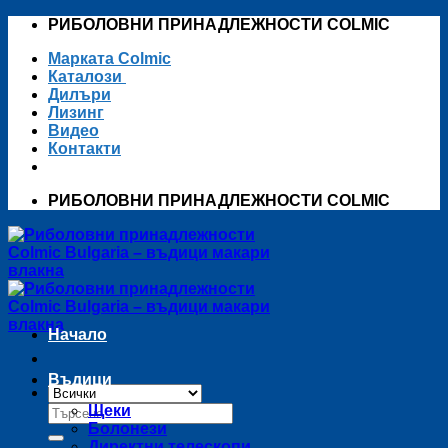
Skip
РИБОЛОВНИ ПРИНАДЛЕЖНОСТИ COLMIC
to
Марката Colmic
content
Каталози
Дилъри
Лизинг
Видео
Контакти
РИБОЛОВНИ ПРИНАДЛЕЖНОСТИ COLMIC
Начало
Въдици
Търсене
Щеки
за:
Болонези
Директни телескопи