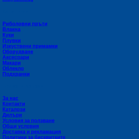
Категории
Риболовни пръти
Влакна
Куки
Плувки
Изкуствени примамки
Оборудване
Аксесоари
Макари
Облекло
Подхранки
Полезни връзки
За нас
Контакти
Каталози
Дилъри
Условия за ползване
Общи условия
Доставка и рекламация
Политики за бисквитките