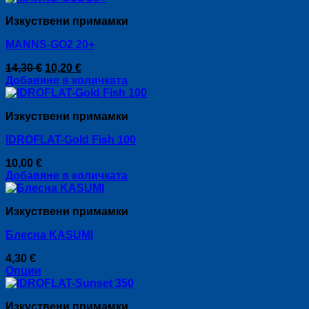
has
Изкуствени примамки
multiple
variants.
MANNS-GO2 20+
The
options
Original
Текущата
14,30
€
10,20
€
may
price
цена
Добавяне в количката
be
was:
е:
chosen
14,30 €.
10,20 €.
on
Изкуствени примамки
the
product
IDROFLAT-Gold Fish 100
page
10,00
€
Добавяне в количката
Изкуствени примамки
Блесна KASUMI
4,30
€
Опции
This
product
Изкуствени примамки
has