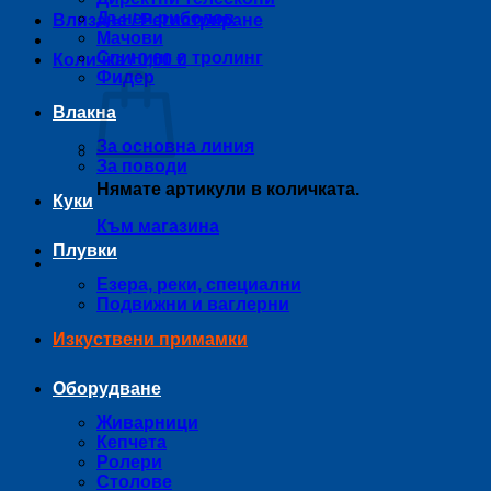
Дънен риболов
Влизане / Регистриране
Мачови
Спининг и тролинг
Количка /
0,00
€
Фидер
Влакна
За основна линия
За поводи
Нямате артикули в количката.
Куки
Към магазина
Плувки
Езера, реки, специални
Подвижни и ваглерни
Изкуствени примамки
Оборудване
Живарници
Кепчета
Ролери
Столове