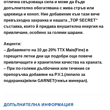
отлична свързваща сила и може да бъде
допълнително обогатявана с жива стръв или
царевица и коноп. Ние добавихме към тази вече
превъзходна захранка и нашата „TOP SECRET“
съставка, която й придава внушителна енергия на
привличане, особено за големи шарани.
Акценти:
– Добавянето на 10 до 20% TTX Mais(Fine) в
горещите летни дни ще подобри още повече
привличащите и хранителни качества на храната.
– При по-големи дълбочини или течение се
препоръчва добавяне на P.V.1.(лепило за
подхранка)и/или GARNET(тежък минерал).
ДОПЪЛНИТЕЛНА ИНФОРМАЦИЯ