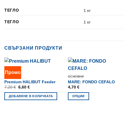
ТЕГЛО
1 кг
ТЕГЛО
1 кг
СВЪРЗАНИ ПРОДУКТИ
Промо
ОСНОВНИ
ОСНОВНИ
Premium HALIBUT Feeder
MARE: FONDO CEFALO
Original
Текущата
7,20
€
6,60
€
4,70
€
price
цена
was:
е:
ДОБАВЯНЕ В КОЛИЧКАТА
ОПЦИИ
7,20 €.
6,60 €.
This
product
has
multiple
variants.