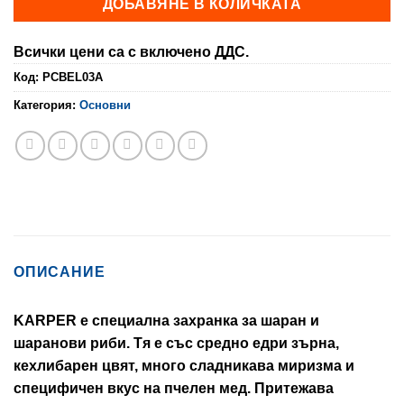
ДОБАВЯНЕ В КОЛИЧКАТА
Всички цени са с включено ДДС.
Код:
PCBEL03A
Категория:
Основни
ОПИСАНИЕ
KARPER е специална захранка за шаран и
шаранови риби. Тя е със средно едри зърна,
кехлибарен цвят, много сладникава миризма и
специфичен вкус на пчелен мед. Притежава