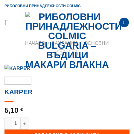
Skip
РИБОЛОВНИ ПРИНАДЛЕЖНОСТИ COLMIC
to
content
НАЧАЛО
/
ЗАХРАНКИ
/
ОСНОВНИ
KARPER
5,10
€
количество за KARPER