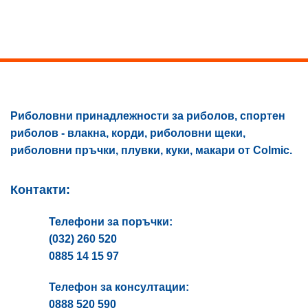
The
options
may
be
chosen
on
the
product
Риболовни принадлежности за риболов, спортен
page
риболов - влакна, корди, риболовни щеки,
риболовни пръчки, плувки, куки, макари от Colmic.
Контакти:
Телефони за поръчки:
(032) 260 520
0885 14 15 97
Телефон за консултации:
0888 520 590