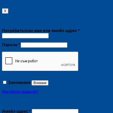
X
Влизане
Задължително
Потребителско име или имейл адрес
*
Задължително
Парола
*
Запомняне
Влизане
Изгубена парола?
Регистриране
Задължително
Имейл адрес
*