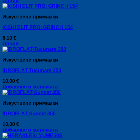
Опции
This
product
Изкуствени примамки
has
multiple
KISHI ELIT PRO: GRINCH 154
variants.
The
6,10
€
options
Опции
may
This
be
product
chosen
Изкуствени примамки
has
on
multiple
the
IDROFLAT-Tucunare 350
variants.
product
The
page
10,00
€
options
Добавяне в количката
may
be
chosen
Изкуствени примамки
on
the
IDROFLAT-Sunset 350
product
page
10,00
€
Добавяне в количката