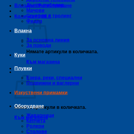
Дънен риболов
Влизане / Регистриране
Мачови
Спининг и тролинг
Количка /
0,00
€
Фидер
Влакна
За основна линия
За поводи
Нямате артикули в количката.
Куки
Към магазина
Плувки
Количка
Езера, реки, специални
Подвижни и ваглерни
Изкуствени примамки
Оборудване
Нямате артикули в количката.
Живарници
Към магазина
Кепчета
Ролери
Столове