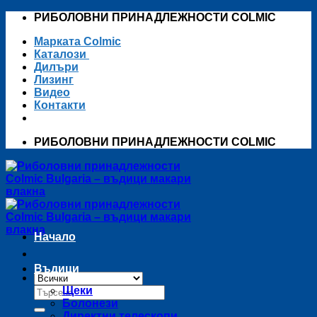
Skip
РИБОЛОВНИ ПРИНАДЛЕЖНОСТИ COLMIC
to
Марката Colmic
content
Каталози
Дилъри
Лизинг
Видео
Контакти
РИБОЛОВНИ ПРИНАДЛЕЖНОСТИ COLMIC
Начало
Въдици
Търсене
Щеки
за:
Болонези
Директни телескопи