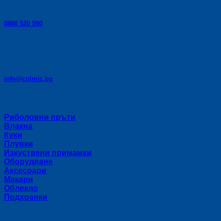
Телефон за консултации:
0888 520 590
E-mail:
info@colmic.bg
Категории
Риболовни пръти
Влакна
Куки
Плувки
Изкуствени примамки
Оборудване
Аксесоари
Макари
Облекло
Подхранки
Полезни връзки