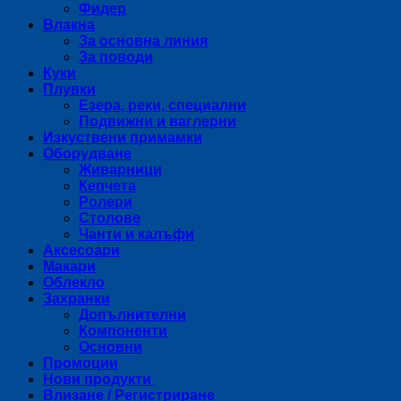
Фидер
Влакна
За основна линия
За поводи
Куки
Плувки
Езера, реки, специални
Подвижни и ваглерни
Изкуствени примамки
Оборудване
Живарници
Кепчета
Ролери
Столове
Чанти и калъфи
Аксесоари
Макари
Облекло
Захранки
Допълнителни
Компоненти
Основни
Промоции
Нови продукти
Влизане / Регистриране