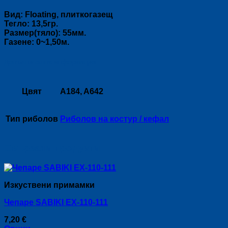
Вид: Floating, плиткогазещ
Тегло: 13,5гр.
Размер(тяло): 55мм.
Газене: 0~1,50м.
Допълнителна информация
Цвят
A184, A642
Тип риболов
Риболов на костур / кефал
Свързани продукти
Изкуствени примамки
Чепаре SABIKI EX-110-111
7,20
€