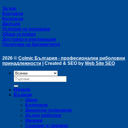
За нас
Контакти
Каталози
Дилъри
Условия за ползване
Общи условия
Доставка и рекламация
Политики за бисквитките
2026 ©
Colmic България - професионални риболовни
принадлежности
| Created & SEO by
Web Site SEO
Търсене
за:
Начало
Въдици
Щеки
Болонези
Директни телескопи
Дънен риболов
Мачови
Спининг и тролинг