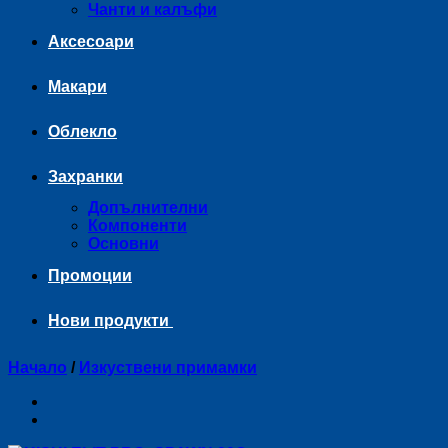
Чанти и калъфи
Аксесоари
Макари
Облекло
Захранки
Допълнителни
Компоненти
Основни
Промоции
Нови продукти
Начало
/
Изкуствени примамки