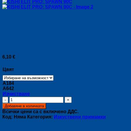
KISHI ELIT PRO: SPAWN
90C
6,10
€
Цвят
A184
A642
Изчистване
количество
за
Добавяне в количката
KISHI
Всички цени са с включено ДДС.
ELIT
Код:
Няма
Категория:
Изкуствени примамки
PRO:
SPAWN
Описание
90C