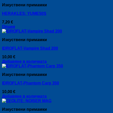
Изкуствени примамки
HERAKLES: YUME50S
7,20
€
Опции
This
product
Изкуствени примамки
has
multiple
IDROFLAT-Vampire Shad 200
variants.
The
10,00
€
options
Добавяне в количката
may
be
chosen
Изкуствени примамки
on
the
IDROFLAT-Phantom Carp 350
product
page
10,00
€
Добавяне в количката
Изкуствени примамки