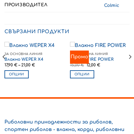
ПРОИЗВОДИТЕЛ
Colmic
СВЪРЗАНИ ПРОДУКТИ
ЗА ОСНОВНА ЛИНИЯ
ЗА ОСНОВНА ЛИНИЯ
Промо
Влакно WEPER X4
Влакно FIRE POWER
Price
Original
Текущата
17,90
€
–
21,00
€
15,00
€
12,00
€
range:
price
цена
17,90 €
was:
е:
ОПЦИИ
ОПЦИИ
through
15,00 €.
12,00 €.
21,00 €
This
This
product
product
has
has
multiple
multiple
variants.
variants.
The
The
options
options
Риболовни принадлежности за риболов,
may
may
спортен риболов - влакна, корди, риболовни
be
be