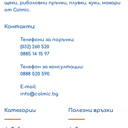
щеки, риболовни пръчки, плувки, куки, макари
chosen
chosen
on
on
от Colmic.
the
the
product
product
Контакти:
page
page
Телефони за поръчки:
(032) 260 520
0885 14 15 97
Телефон за консултации:
0888 520 590
E-mail:
info@colmic.bg
Категории
Полезни връзки