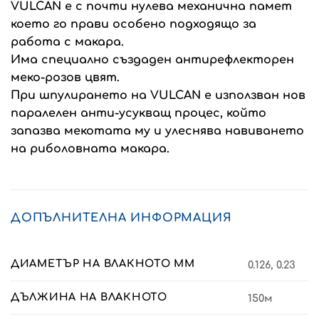
VULCAN е с почти нулева механична памет
което го прави особено подходящо за
работа с макара.
Има специално създаден антирефлекторен
меко-розов цвят.
При шпулирането на VULCAN е използван нов
паралелен анти-усукващ процес, който
запазва мекотата му и улеснява навиването
на риболовната макара.
ДОПЪЛНИТЕЛНА ИНФОРМАЦИЯ
ДИАМЕТЪР НА ВЛАКНОТО ММ
0.126, 0.23
ДЪЛЖИНА НА ВЛАКНОТО
150м