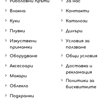
Риболовни пръти
За нас
Влакна
Контакти
Куки
Каталози
Плувки
Дилъри
Изкуствени
Условия за
примамки
ползване
Оборудване
Общи условия
Аксесоари
Доставка и
рекламация
Макари
Политики за
Облекло
бисквитките
Подхранки