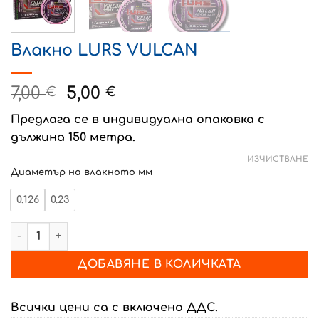
Влакно LURS VULCAN
Original
Текущата
7,00
5,00
€
€
price
цена
Предлага се в индивидуална опаковка с
was:
е:
дължина 150 метра.
7,00 €.
5,00 €.
ИЗЧИСТВАНЕ
Диаметър на влакното мм
0.126
0.23
количество за Влакно LURS VULCAN
ДОБАВЯНЕ В КОЛИЧКАТА
Всички цени са с включено ДДС.