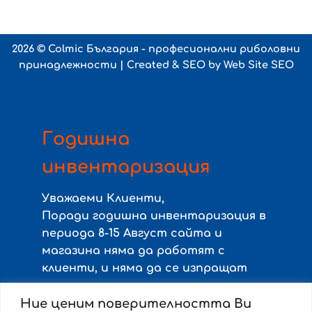
2026 ©
Colmic България - професионални риболовни
принадлежности
| Created & SEO by
Web Site SEO
Годишна
инвентаризация
Уважаеми Клиенти,
Поради годишна инвентаризация в
периода
8-15 Август
сайта и
магазина няма да работят с
клиенти, и няма да се изпращат
поръчки.
Ние ценим поверителността Ви
Направените поръчки в този