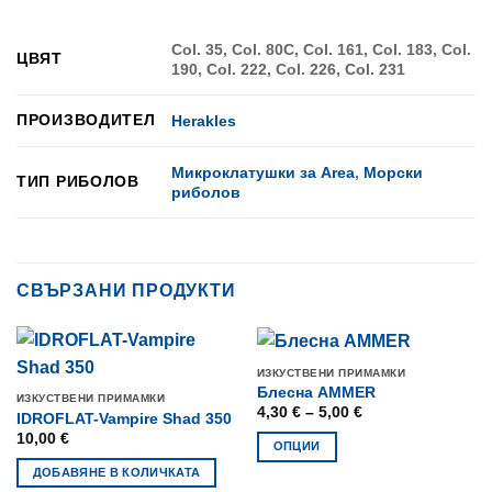
Col. 35, Col. 80C, Col. 161, Col. 183, Col.
ЦВЯТ
190, Col. 222, Col. 226, Col. 231
ПРОИЗВОДИТЕЛ
Herakles
Микроклатушки за Area
,
Морски
ТИП РИБОЛОВ
риболов
СВЪРЗАНИ ПРОДУКТИ
ИЗКУСТВЕНИ ПРИМАМКИ
Блесна AMMER
ИЗКУСТВЕНИ ПРИМАМКИ
Price
4,30
€
–
5,00
€
IDROFLAT-Vampire Shad 350
range:
10,00
€
4,30 €
ОПЦИИ
through
5,00 €
This
ДОБАВЯНЕ В КОЛИЧКАТА