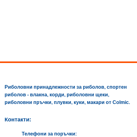
product
has
multiple
variants.
The
options
may
be
chosen
on
the
product
page
Риболовни принадлежности за риболов, спортен
риболов - влакна, корди, риболовни щеки,
риболовни пръчки, плувки, куки, макари от Colmic.
Контакти:
Телефони за поръчки: