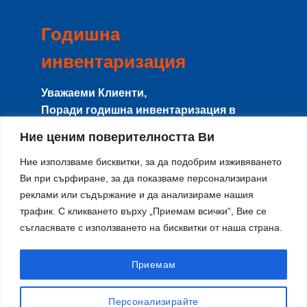
Годишна
инвентаризация
Уважаеми Клиенти,
Поради годишна инвентаризация в
периода
8-15 Август
сайта и магазина
Ние ценим поверителността Ви
няма да работят с клиенти, и няма да се
изпращат поръчки.
Ние използваме бисквитки, за да подобрим изживяването
Ви при сърфиране, за да показваме персонализирани
Направените поръчки в този период ще
реклами или съдържание и да анализираме нашия
се изпращат от
17-ти Август
по реда на
трафик. С кликването върху „Приемам всички“, Вие се
тяхното получаване.
съгласявате с използването на бисквитки от наша страна.
Благодарим за разбирането и се
извиняваме за причиненото
неудобство!
Приемам
Персонализирайте