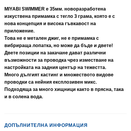
MIYABI SWIMMER e 35мм. новоразработена
изкуствена примамка с тегло 3 грама, която е с
нова концепция и висока гъвкавост на
приложение.
Това не е метален джиг, не е примамка с
вибрираща лопатка, но може да бъде и двете!
Двете позиции на закачане дават различни
възможности за проводка чрез изместване на
настройката на задния център на тежестта.
Много дългият кастинг и множеството видове
проводки са нейния експлозивен микс.
Подходяща за много хищници както в прясна, така
и в солена вода.
ДОПЪЛНИТЕЛНА ИНФОРМАЦИЯ