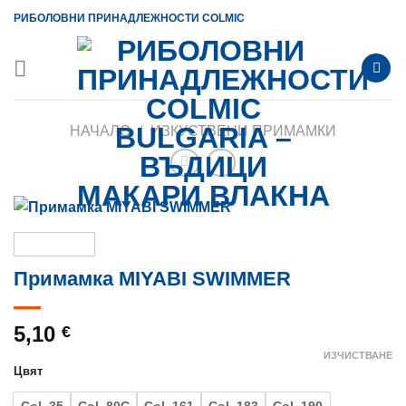
Skip
РИБОЛОВНИ ПРИНАДЛЕЖНОСТИ COLMIC
to
content
НАЧАЛО
/
ИЗКУСТВЕНИ ПРИМАМКИ
Примамка MIYABI SWIMMER
5,10
€
ИЗЧИСТВАНЕ
Цвят
Col. 35
Col. 80C
Col. 161
Col. 183
Col. 190