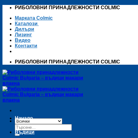
Skip
РИБОЛОВНИ ПРИНАДЛЕЖНОСТИ COLMIC
to
Марката Colmic
content
Каталози
Дилъри
Лизинг
Видео
Контакти
РИБОЛОВНИ ПРИНАДЛЕЖНОСТИ COLMIC
Начало
Търсене
за:
Въдици