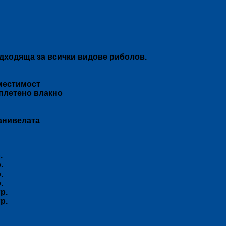
одходяща за всички видове риболов.
вместимост
 плетено влакно
анивелата
.
.
.
.
р.
р.