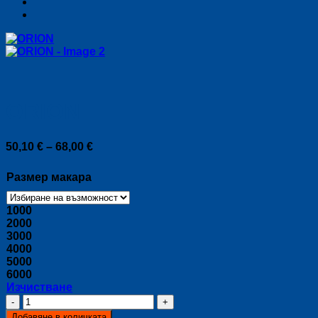
ORION
Price
50,10
€
–
68,00
€
range:
50,10 €
Размер макара
through
68,00 €
1000
2000
3000
4000
5000
6000
Изчистване
количество
за
Добавяне в количката