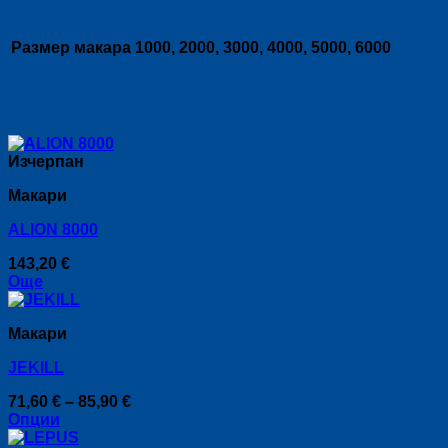
Размер макара
1000, 2000, 3000, 4000, 5000, 6000
Свързани продукти
Изчерпан
Макари
ALION 8000
143,20
€
Още
Макари
JEKILL
Price
71,60
€
–
85,90
€
range:
Опции
This
71,60 €