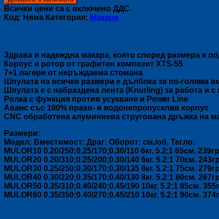
ORION
Всички цени са с включено ДДС.
Код:
Няма
Категория:
Макари
Описание
Здрава и надеждна макара, която според размера е п
Корпус и ротор от графитен композит XTS-55
7+1 лагери от неръждаема стомана
Шпулата на всички размери е дълбока за по-голяма 
Шпулата е с набраздена лента (Knurling) за работа и с
Ролка с функция против усукване и Power Line
Аванс със 100% прахо- и водонепропусклив корпус
CNC обработена алуминиева стругована дръжка на м
Размери:
Модел: Вместимост: Драг: Оборот: см./об. Тегло:
MULOR10 0.20/250;0.25/170;0.30/110 6кг. 5.2:1 65см. 239гр
MULOR20 0.20/310;0.25/200;0.30/140 6кг. 5.2:1 70см. 243гр
MULOR30 0.25/250;0.30/170;0.30/135 8кг. 5.2:1 75см. 279гр
MULOR40 0.30/220;0.35/170;0.40/130 8кг. 5.2:1 80см. 287гр
MULOR50 0.35/310;0.40/240;0.45/190 10кг. 5.2:1 85см. 355г
MULOR60 0.35/350;0.40/270;0.45/210 10кг. 5.2:1 90см. 374г
Допълнителна информация