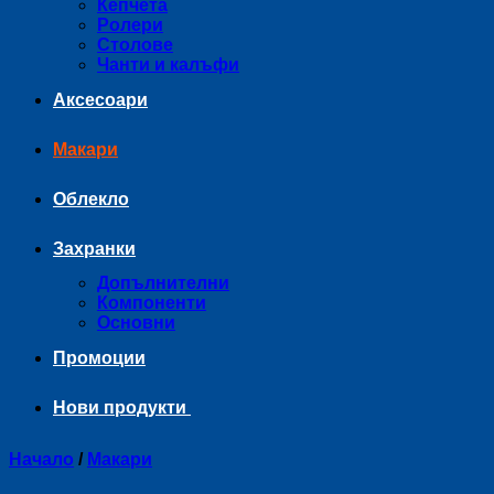
Кепчета
Ролери
Столове
Чанти и калъфи
Аксесоари
Макари
Облекло
Захранки
Допълнителни
Компоненти
Основни
Промоции
Нови продукти
Начало
/
Макари