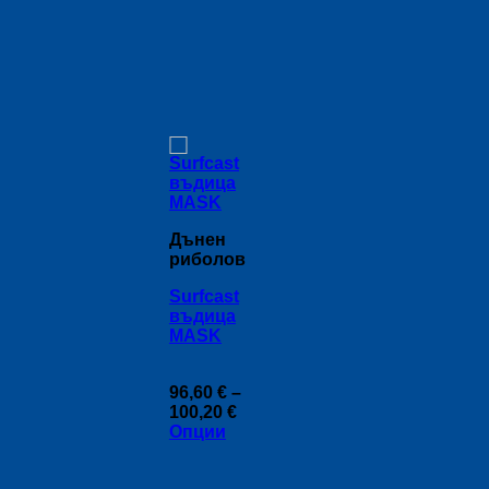
Дънен
риболов
Surfcast
въдица
MASK
96,60
€
–
Price
100,20
€
range:
Опции
96,60 €
This
through