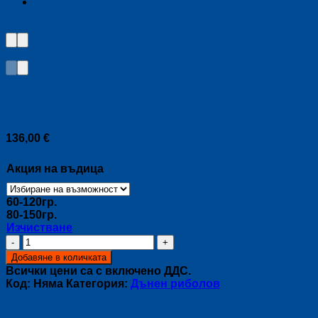
Surfcast въдица WILLOW
136,00
€
Акция на въдица
60-120гр.
80-150гр.
Изчистване
количество
за
Добавяне в количката
Surfcast
Всички цени са с включено ДДС.
въдица
Код:
Няма
Категория:
Дънен риболов
WILLOW
Описание