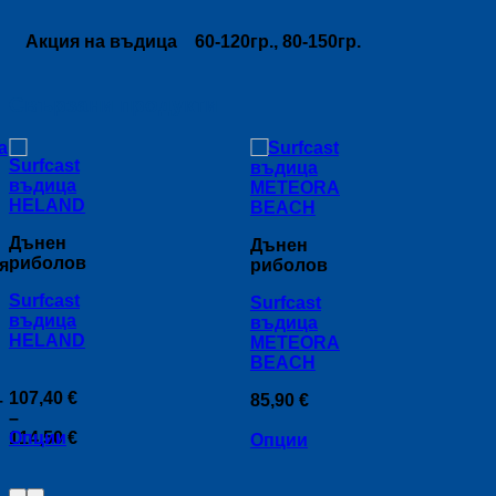
Акция на въдица
60-120гр., 80-150гр.
Свързани продукти
Дънен
Дънен
риболов
я
риболов
Surfcast
Surfcast
въдица
въдица
HELAND
METEORA
BEACH
107,40
€
–
85,90
€
–
rice
Price
114,50
Опции
€
ange:
Опции
range:
21,70 €
This
107,40 €
hrough
This