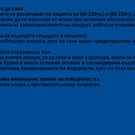
ка дръжка.
то се различават по акцията си (60-120гр.) и (80-150гр.)
о може да се използва от всеки при всякакви обстоятел
якои от характеристиките на продукт, който се откроя
а на въдицата твърдост и мощност.
отблъсква влагата, като по този начин предотвратява 
бяла отразяваща боя.
на всички пазари, те са леки и имат структура, която г
е бурно и много отломки остават в суспендирани състоя
леснява преминаването на водорасли, като по този нач
гурява минимално триене на повърхността.
нова опора с противоплъзгащо покритие.