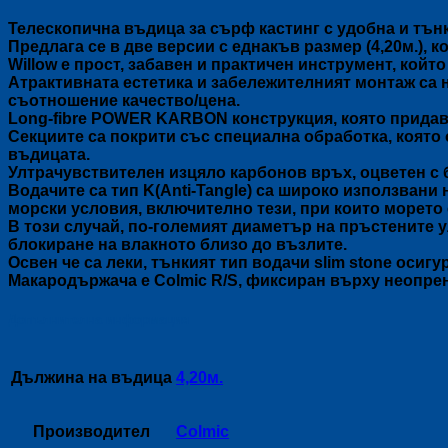
Телескопична въдица за сърф кастинг с удобна и тън
Предлага се в две версии с еднакъв размер (4,20м.), кои
Willow е прост, забавен и практичен инструмент, койт
Атрактивната естетика и забележителният монтаж са н
съотношение качество/цена.
Long-fibre POWER KARBON конструкция, която придав
Секциите са покрити със специална обработка, която 
въдицата.
Ултрачувствителен изцяло карбонов връх, оцветен с 
Водачите са тип K(Anti-Tangle) са широко използвани 
морски условия, включително тези, при които морето 
В този случай, по-големият диаметър на пръстените у
блокиране на влакното близо до възлите.
Освен че са леки, тънкият тип водачи slim stone оси
Макародържача е Colmic R/S, фиксиран върху неопре
Допълнителна информация
Дължина на въдица
4,20м.
Производител
Colmic