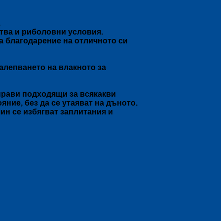
.
ства и риболовни условия.
ва благодарение на отличното си
залепването на влакното за
и прави подходящи за всякакви
ние, без да се утаяват на дъното.
ин се избягват заплитания и