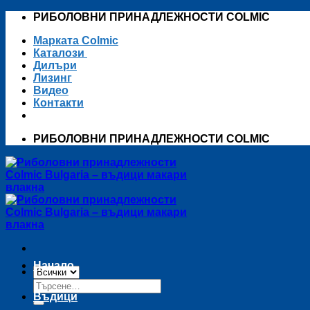
Skip
РИБОЛОВНИ ПРИНАДЛЕЖНОСТИ COLMIC
to
Марката Colmic
content
Каталози
Дилъри
Лизинг
Видео
Контакти
РИБОЛОВНИ ПРИНАДЛЕЖНОСТИ COLMIC
Начало
Търсене
за:
Въдици