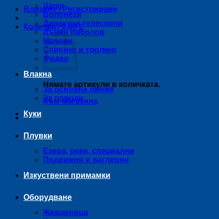
Щеки
Влизане / Регистриране
Болонези
Директни телескопи
Количка /
0,00
€
Дънен риболов
Мачови
Спининг и тролинг
Фидер
Влакна
Нямате артикули в количката.
За основна линия
За поводи
Към магазина
Куки
Плувки
Езера, реки, специални
Подвижни и ваглерни
Изкуствени примамки
Оборудване
Живарници