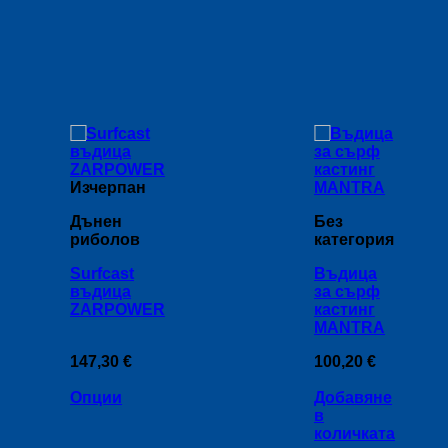
Изчерпан
Дънен
Без
риболов
категория
Surfcast
Въдица
въдица
за сърф
ZARPOWER
кастинг
MANTRA
147,30
€
100,20
€
Опции
Добавяне
в
This
количката