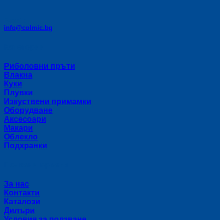
E-mail:
info@colmic.bg
Категории
Риболовни пръти
Влакна
Куки
Плувки
Изкуствени примамки
Оборудване
Аксесоари
Макари
Облекло
Подхранки
Полезни връзки
За нас
Контакти
Каталози
Дилъри
Условия за ползване