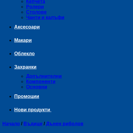
Кепчета
Ролери
Столове
Чанти и калъфи
Аксесоари
Макари
Облекло
Захранки
Допълнителни
Компоненти
Основни
Промоции
Нови продукти
Начало
/
Въдици
/
Дънен риболов