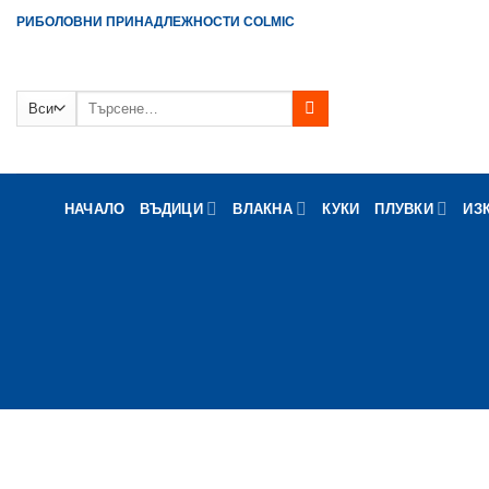
Skip
РИБОЛОВНИ ПРИНАДЛЕЖНОСТИ COLMIC
to
content
Търсене
за:
НАЧАЛО
ВЪДИЦИ
ВЛАКНА
КУКИ
ПЛУВКИ
ИЗ