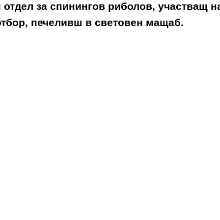
 отдел за спинингов риболов, участващ н
отбор, печеливш в световен мащаб.
ПЕЧЕЛИВША ЕФЕКТИВНОСТ И НЕСПРА
COLMIC
е лидер в производството на висококаче
WR Technology
е прилагането на 3 основни нови 
WATER RESIN
е смолата, около която е разработ
Този компонент се характеризира с
ТЕЧНОСТ
, по
RESIN
, което му позволява да проникне във въгл
компактност и здравина чрез елиминиране на въз
слаби точки.
СТРУКТУРАТА ОТ КАРБОНЕНА ТЪКАН
е подрежда