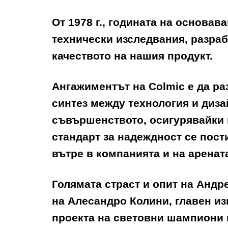
От
1978
г., годината на основав
технически изследвания, разраб
качеството на нашия продукт.
Ангажиментът на
Colmic
е да ра
синтез между технология и диза
съвършенството, осигурявайки п
стандарт за надеждност се пост
вътре в компанията и на аренат
Голямата страст и опит на
Андре
на
Алесандро Колини
, главен и
проекта на световни шампиони