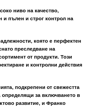
соко ниво на качество,
 и пълен и строг контрол на
надлежности, която е перфектен
ъснато преследване на
ортимент от продукти. Този
оектиране и контролни действия
ията, подкрепени от свежестта
а определящи за включването в
уктово развитие, и
Франко