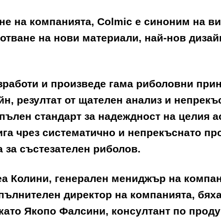
ане на компанията,
Colmic
е синоним на ви
отване на нови материали, най-нов дизайн
зработи и произведе гама риболовни при
йн, резултат от щателен анализ и непрек
ълен стандарт за надеждност на целия ас
ига чрез систематично и непрекъснато пр
а за състезателен риболов.
а Колини
, генерален мениджър на компан
зпълнителен директор на компанията, бях
 като
Якопо Фалсини
, консултант по прод