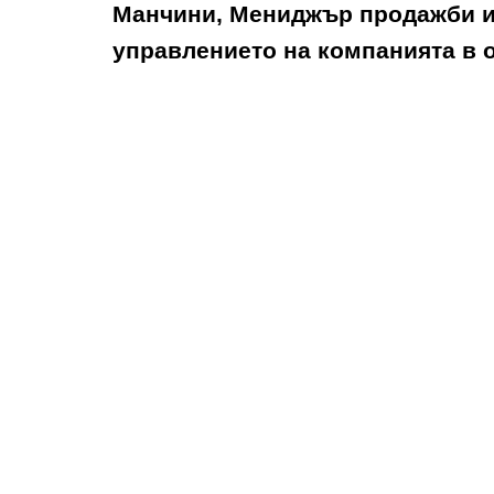
Манчини
, Мениджър продажби и
управлението на компанията в 
WR TECHNOLOGY
WATER RESIN