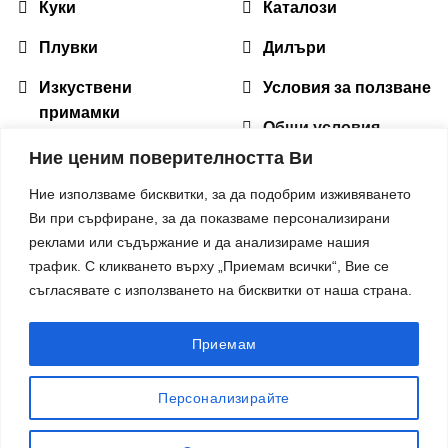
Куки
Каталози
Плувки
Дилъри
Изкуствени
Условия за ползване
примамки
Общи условия
Оборудване
Ние ценим поверителността Ви
Доставка и
Аксесоари
рекламация
Ние използваме бисквитки, за да подобрим изживяването
Ви при сърфиране, за да показваме персонализирани
Макари
Политики за
реклами или съдържание и да анализираме нашия
бисквитките
трафик. С кликването върху „Приемам всички“, Вие се
Облекло
съгласявате с използването на бисквитки от наша страна.
Подхранки
Приемам
Персонализирайте
2026 ©
Colmic България - професионални риболовни