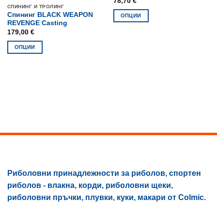
78,70
€
СПИНИНГ И ТРОЛИНГ
Спининг BLACK WEAPON
ОПЦИИ
REVENGE Casting
This
179,00
€
product
has
ОПЦИИ
multiple
This
variants.
product
The
has
options
multiple
may
variants.
be
The
chosen
options
on
may
the
be
product
chosen
page
on
the
Риболовни принадлежности за риболов, спортен
product
риболов - влакна, корди, риболовни щеки,
page
риболовни пръчки, плувки, куки, макари от Colmic.