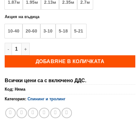
1.87м
1.95м
2.13м
2.35м
2.7м
143,20 €
Акция на въдица
10-40
20-60
3-10
5-18
5-21
количество за Спининг KIAR VANTO
ДОБАВЯНЕ В КОЛИЧКАТА
Всички цени са с включено ДДС.
Код:
Няма
Категория:
Спининг и тролинг