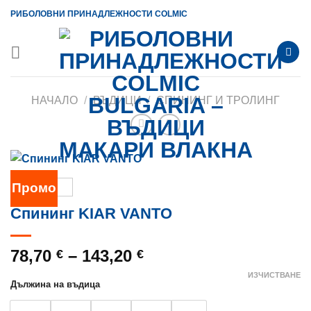
Skip
РИБОЛОВНИ ПРИНАДЛЕЖНОСТИ COLMIC
to
content
НАЧАЛО
/
ВЪДИЦИ
/
СПИНИНГ И ТРОЛИНГ
Промо
Спининг KIAR VANTO
Price
78,70
–
143,20
€
€
range:
ИЗЧИСТВАНЕ
Дължина на въдица
78,70 €
through