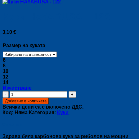
Куки HAYABUSA – 122
3,10
€
Размер на куката
6
8
10
12
14
Изчистване
количество
за
Добавяне в количката
Куки
Всички цени са с включено ДДС.
HAYABUSA
Код:
Няма
Категория:
Куки
-
122
Описание
Здрава бяла карбонова кука за риболов на мощни