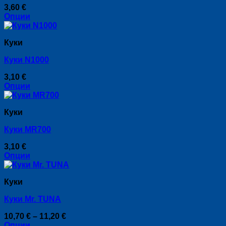
3,60
€
Опции
This
product
Куки
has
multiple
Куки N1000
variants.
The
3,10
€
options
Опции
may
This
be
product
chosen
Куки
has
on
multiple
the
Куки MR700
variants.
product
The
page
3,10
€
options
Опции
may
This
be
product
chosen
Куки
has
on
multiple
the
Куки Mr. TUNA
variants.
product
The
page
Price
10,70
€
–
11,20
€
options
range:
Опции