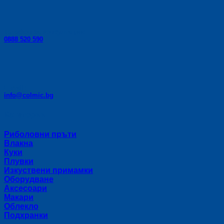
Телефон за консултации:
0888 520 590
E-mail:
info@colmic.bg
Категории
Риболовни пръти
Влакна
Куки
Плувки
Изкуствени примамки
Оборудване
Аксесоари
Макари
Облекло
Подхранки