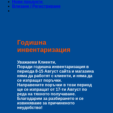
Нови продукти
Влизане / Регистриране
Годишна
инвентаризация
Уважаеми Клиенти,
Поради годишна инвентаризация в
периода
8-15 Август
сайта и магазина
няма да работят с клиенти, и няма да
се изпращат поръчки.
Направените поръчки в този период
ще се изпращат от
17-ти Август
по
реда на тяхното получаване.
Благодарим за разбирането и се
извиняваме за причиненото
неудобство!