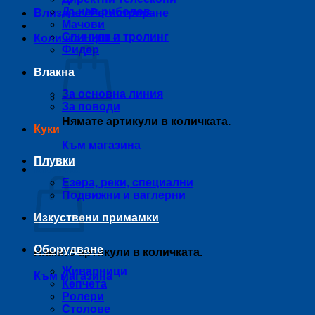
Дънен риболов
Влизане / Регистриране
Мачови
Спининг и тролинг
Количка /
0,00
€
Фидер
Влакна
За основна линия
За поводи
Нямате артикули в количката.
Куки
Към магазина
Плувки
Количка
Езера, реки, специални
Подвижни и ваглерни
Изкуствени примамки
Оборудване
Нямате артикули в количката.
Живарници
Към магазина
Кепчета
Ролери
Столове