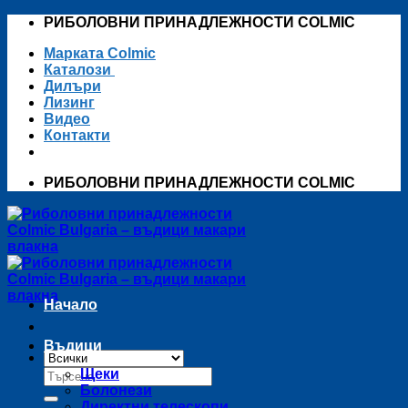
Skip
РИБОЛОВНИ ПРИНАДЛЕЖНОСТИ COLMIC
to
Марката Colmic
content
Каталози
Дилъри
Лизинг
Видео
Контакти
РИБОЛОВНИ ПРИНАДЛЕЖНОСТИ COLMIC
Начало
Въдици
Търсене
Щеки
за:
Болонези
Директни телескопи