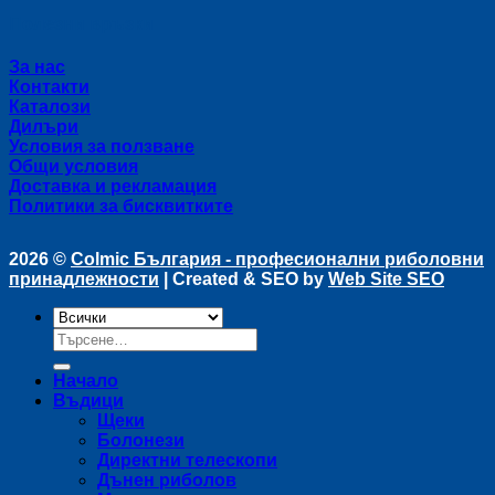
Полезни връзки
За нас
Контакти
Каталози
Дилъри
Условия за ползване
Общи условия
Доставка и рекламация
Политики за бисквитките
2026 ©
Colmic България - професионални риболовни
принадлежности
| Created & SEO by
Web Site SEO
Търсене
за:
Начало
Въдици
Щеки
Болонези
Директни телескопи
Дънен риболов