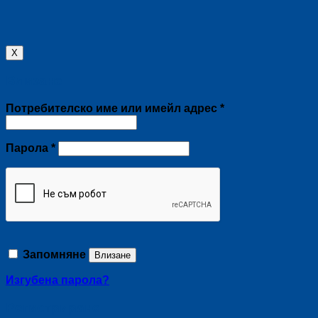
X
Влизане
Задължително
Потребителско име или имейл адрес
*
Задължително
Парола
*
Запомняне
Влизане
Изгубена парола?
Регистриране