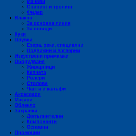
Мачови
Спининг и тролинг
Фидер
Влакна
За основна линия
За поводи
Куки
Плувки
Езера, реки, специални
Подвижни и ваглерни
Изкуствени примамки
Оборудване
Живарници
Кепчета
Ролери
Столове
Чанти и калъфи
Аксесоари
Макари
Облекло
Захранки
Допълнителни
Компоненти
Основни
Промоции