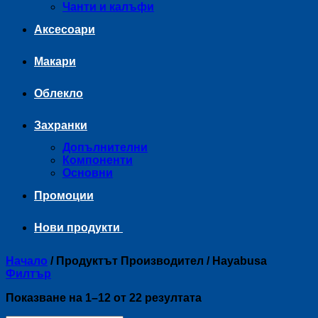
Чанти и калъфи
Аксесоари
Макари
Облекло
Захранки
Допълнителни
Компоненти
Основни
Промоции
Нови продукти
Начало
/
Продуктът Производител
/
Hayabusa
Филтър
Sorted
Показване на 1–12 от 22 резултата
by