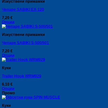
Изкуствени примамки
has
on
multiple
the
Чепаре SABIKI EX-120
variants.
product
The
page
7,20
€
options
Опции
may
This
be
product
chosen
Изкуствени примамки
has
on
multiple
the
Чепаре SABIKI S-500/501
variants.
product
The
page
7,20
€
options
Опции
may
This
be
product
chosen
Куки
has
on
multiple
the
Trailer Hook WRM929
variants.
product
The
page
6,10
€
options
Опции
may
This
Промо
be
product
chosen
has
on
Куки
multiple
the