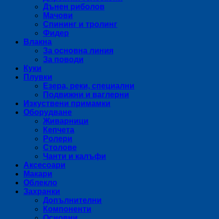
Дънен риболов
Мачови
Спининг и тролинг
Фидер
Влакна
За основна линия
За поводи
Куки
Плувки
Езера, реки, специални
Подвижни и ваглерни
Изкуствени примамки
Оборудване
Живарници
Кепчета
Ролери
Столове
Чанти и калъфи
Аксесоари
Макари
Облекло
Захранки
Допълнителни
Компоненти
Основни