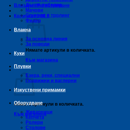
Дънен риболов
Влизане / Регистриране
Мачови
Спининг и тролинг
Количка /
0,00
€
Фидер
Влакна
За основна линия
За поводи
Нямате артикули в количката.
Куки
Към магазина
Плувки
Количка
Езера, реки, специални
Подвижни и ваглерни
Изкуствени примамки
Оборудване
Нямате артикули в количката.
Живарници
Към магазина
Кепчета
Ролери
Столове