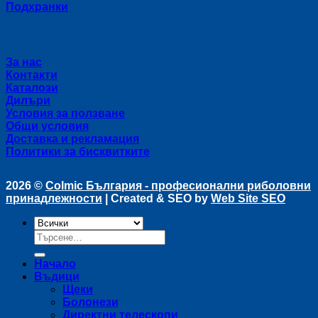
Подхранки
Полезни връзки
За нас
Контакти
Каталози
Дилъри
Условия за ползване
Общи условия
Доставка и рекламация
Политики за бисквитките
2026 ©
Colmic България - професионални риболовни
принадлежности
| Created & SEO by
Web Site SEO
Търсене
за:
Начало
Въдици
Щеки
Болонези
Директни телескопи