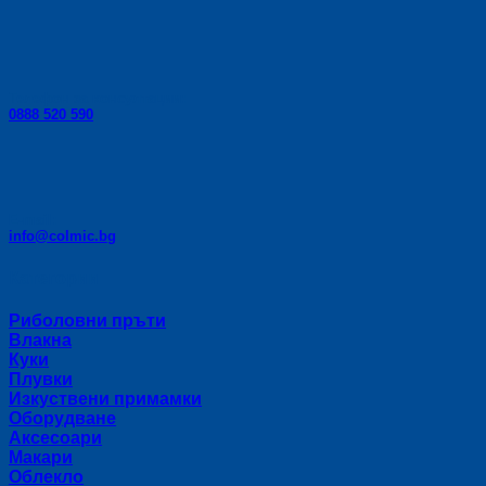
Телефон за консултации:
0888 520 590
E-mail:
info@colmic.bg
Категории
Риболовни пръти
Влакна
Куки
Плувки
Изкуствени примамки
Оборудване
Аксесоари
Макари
Облекло