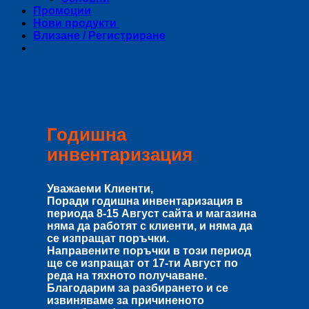
Промоции
Нови продукти
Влизане / Регистриране
Годишна
инвентаризация
Уважаеми Клиенти,
Поради годишна инвентаризация в
периода
8-15 Август
сайта и магазина
няма да работят с клиенти, и няма да
се изпращат поръчки.
Направените поръчки в този период
ще се изпращат от
17-ти Август
по
реда на тяхното получаване.
Благодарим за разбирането и се
извиняваме за причиненото