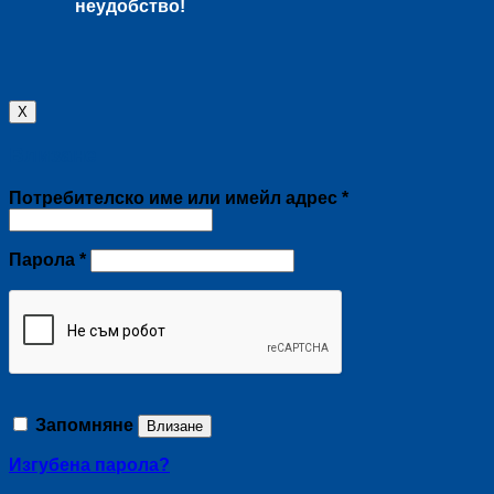
неудобство!
X
Влизане
Задължително
Потребителско име или имейл адрес
*
Задължително
Парола
*
Запомняне
Влизане
Изгубена парола?