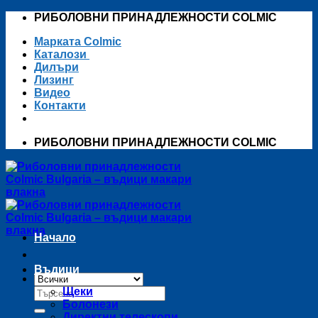
Skip
РИБОЛОВНИ ПРИНАДЛЕЖНОСТИ COLMIC
to
Марката Colmic
content
Каталози
Дилъри
Лизинг
Видео
Контакти
РИБОЛОВНИ ПРИНАДЛЕЖНОСТИ COLMIC
Начало
Въдици
Търсене
Щеки
за:
Болонези
Директни телескопи