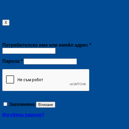
X
Влизане
Задължително
Потребителско име или имейл адрес
*
Задължително
Парола
*
Запомняне
Влизане
Изгубена парола?
Регистриране