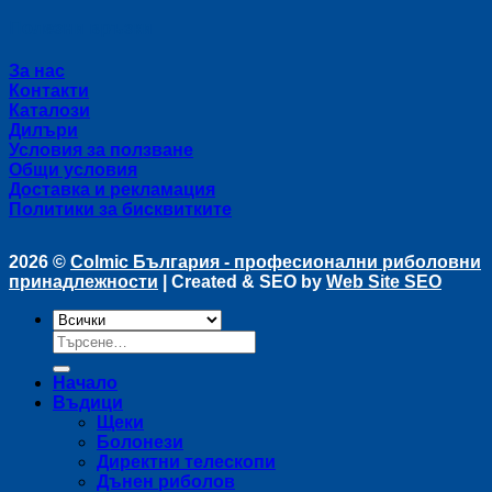
Полезни връзки
За нас
Контакти
Каталози
Дилъри
Условия за ползване
Общи условия
Доставка и рекламация
Политики за бисквитките
2026 ©
Colmic България - професионални риболовни
принадлежности
| Created & SEO by
Web Site SEO
Търсене
за:
Начало
Въдици
Щеки
Болонези
Директни телескопи
Дънен риболов