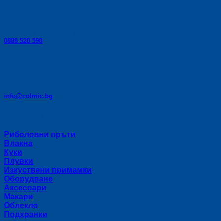
Телефон за консултации:
0888 520 590
E-mail:
info@colmic.bg
Категории
Риболовни пръти
Влакна
Куки
Плувки
Изкуствени примамки
Оборудване
Аксесоари
Макари
Облекло
Подхранки