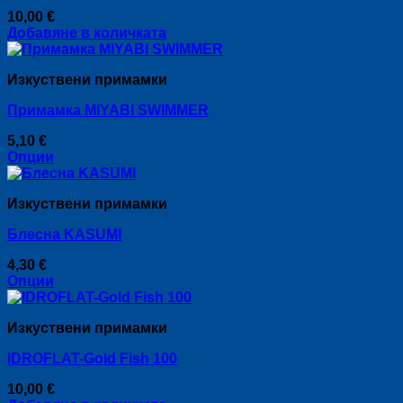
10,00
€
Добавяне в количката
Изкуствени примамки
Примамка MIYABI SWIMMER
5,10
€
Опции
This
product
Изкуствени примамки
has
multiple
Блесна KASUMI
variants.
The
4,30
€
options
Опции
may
This
be
product
chosen
Изкуствени примамки
has
on
multiple
the
IDROFLAT-Gold Fish 100
variants.
product
The
page
10,00
€
options