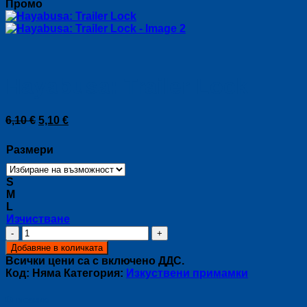
Промо
Hayabusa: Trailer Lock
Original
Текущата
6,10
€
5,10
€
price
цена
was:
е:
Размери
6,10 €.
5,10 €.
S
M
L
Изчистване
количество
за
Добавяне в количката
Hayabusa:
Всички цени са с включено ДДС.
Trailer
Код:
Няма
Категория:
Изкуствени примамки
Lock
Описание