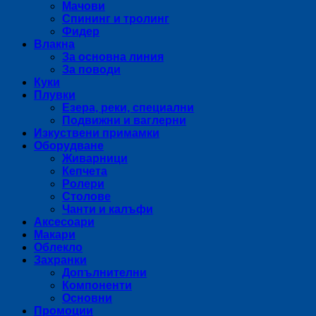
Мачови
Спининг и тролинг
Фидер
Влакна
За основна линия
За поводи
Куки
Плувки
Езера, реки, специални
Подвижни и ваглерни
Изкуствени примамки
Оборудване
Живарници
Кепчета
Ролери
Столове
Чанти и калъфи
Аксесоари
Макари
Облекло
Захранки
Допълнителни
Компоненти
Основни
Промоции