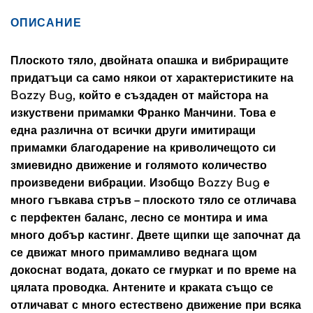
ОПИСАНИЕ
Плоското тяло, двойната опашка и вибриращите
придатъци са само някои от характеристиките на
Bazzy Bug, който е създаден от майстора на
изкуствени примамки Франко Манчини. Това е
една различна от всички други имитиращи
примамки благодарение на криволичещото си
змиевидно движение и голямото количество
произведени вибрации. Изобщо Bazzy Bug е
много гъвкава стръв – плоското тяло се отличава
с перфектен баланс, лесно се монтира и има
много добър кастинг. Двете щипки ще започнат да
се движат много примамливо веднага щом
докоснат водата, докато се гмуркат и по време на
цялата проводка. Антените и краката също се
отличават с много естествено движение при всяка