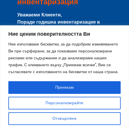
инвентаризация
Уважаеми Клиенти,
Поради годишна инвентаризация в
периода
8-15 Август
сайта и магазина
Ние ценим поверителността Ви
няма да работят с клиенти, и няма да се
изпращат поръчки.
Ние използваме бисквитки, за да подобрим изживяването
Направените поръчки в този период ще
Ви при сърфиране, за да показваме персонализирани
се изпращат от
17-ти Август
по реда на
реклами или съдържание и да анализираме нашия
трафик. С кликването върху „Приемам всички“, Вие се
тяхното получаване.
съгласявате с използването на бисквитки от наша страна.
Благодарим за разбирането и се
извиняваме за причиненото
неудобство!
Приемам
Персонализирайте
Отхвърляне
X