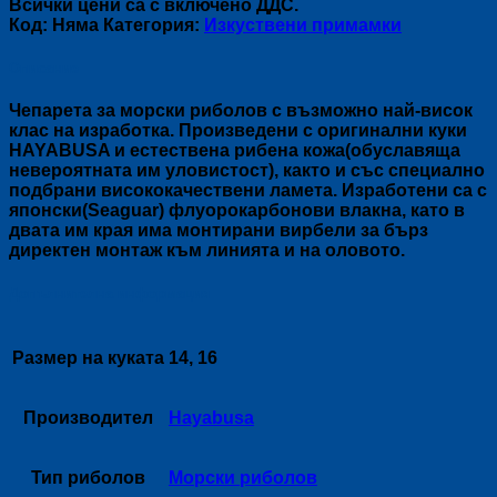
Всички цени са с включено ДДС.
SABIKI
Код:
Няма
Категория:
Изкуствени примамки
EX-
110-
Описание
111
Чепарета за морски риболов с възможно най-висок
клас на изработка. Произведени с оригинални куки
HAYABUSA и естествена рибена кожа(обуславяща
невероятната им уловистост), както и със специално
подбрани висококачествени ламета. Изработени са с
японски(Seaguar) флуорокарбонови влакна, като в
двата им края има монтирани вирбели за бърз
директен монтаж към линията и на оловото.
Допълнителна информация
Размер на куката
14, 16
Производител
Hayabusa
Тип риболов
Морски риболов