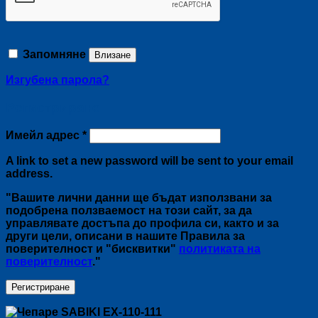
Запомняне
Влизане
Изгубена парола?
Регистриране
Задължително
Имейл адрес
*
A link to set a new password will be sent to your email
address.
"Вашите лични данни ще бъдат използвани за
подобрена ползваемост на този сайт, за да
управлявате достъпа до профила си, както и за
други цели, описани в нашите Правила за
поверителност и "бисквитки"
политиката на
поверителност
."
Регистриране