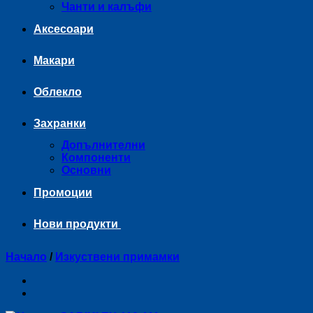
Чанти и калъфи
Аксесоари
Макари
Облекло
Захранки
Допълнителни
Компоненти
Основни
Промоции
Нови продукти
Начало
/
Изкуствени примамки