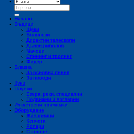
Търсене
за:
Начало
Въдици
Щеки
Болонези
Директни телескопи
Дънен риболов
Мачови
Спининг и тролинг
Фидер
Влакна
За основна линия
За поводи
Куки
Плувки
Езера, реки, специални
Подвижни и ваглерни
Изкуствени примамки
Оборудване
Живарници
Кепчета
Ролери
Столове