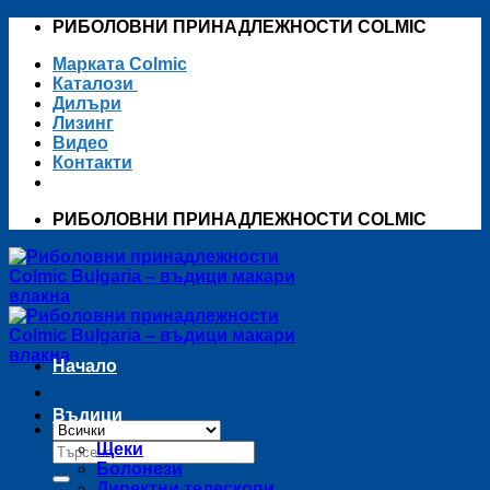
Skip
РИБОЛОВНИ ПРИНАДЛЕЖНОСТИ COLMIC
to
Марката Colmic
content
Каталози
Дилъри
Лизинг
Видео
Контакти
РИБОЛОВНИ ПРИНАДЛЕЖНОСТИ COLMIC
Начало
Въдици
Търсене
Щеки
за:
Болонези
Директни телескопи