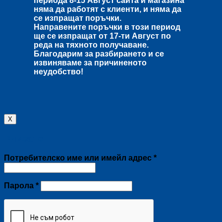
периода
8-15 Август
сайта и магазина
няма да работят с клиенти, и няма да
се изпращат поръчки.
Направените поръчки в този период
ще се изпращат от
17-ти Август
по
реда на тяхното получаване.
Благодарим за разбирането и се
извиняваме за причиненото
неудобство!
X
Влизане
Задължително
Потребителско име или имейл адрес
*
Задължително
Парола
*