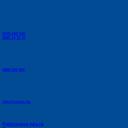
Контакти:
Телефони за поръчки:
(032) 260 520
0885 14 15 97
Телефон за консултации:
0888 520 590
E-mail:
info@colmic.bg
Категории
Риболовни пръти