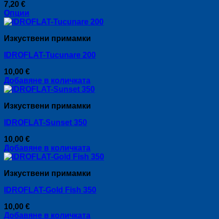
7,20
€
Опции
This
product
Изкуствени примамки
has
multiple
IDROFLAT-Tucunare 200
variants.
The
10,00
€
options
Добавяне в количката
may
be
chosen
Изкуствени примамки
on
the
IDROFLAT-Sunset 350
product
page
10,00
€
Добавяне в количката
Изкуствени примамки
IDROFLAT-Gold Fish 350
10,00
€
Добавяне в количката