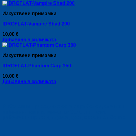
Изкуствени примамки
IDROFLAT-Vampire Shad 200
10,00
€
Добавяне в количката
Изкуствени примамки
IDROFLAT-Phantom Carp 350
10,00
€
Добавяне в количката
Риболовни принадлежности за риболов, спортен
риболов - влакна, корди, риболовни щеки,
риболовни пръчки, плувки, куки, макари от Colmic.