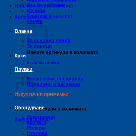
Дънен риболов
Влизане / Регистриране
Мачови
Спининг и тролинг
Количка /
0,00
€
Фидер
Влакна
За основна линия
За поводи
Нямате артикули в количката.
Куки
Към магазина
Плувки
Количка
Езера, реки, специални
Подвижни и ваглерни
Изкуствени примамки
Оборудване
Нямате артикули в количката.
Живарници
Към магазина
Кепчета
Ролери
Столове