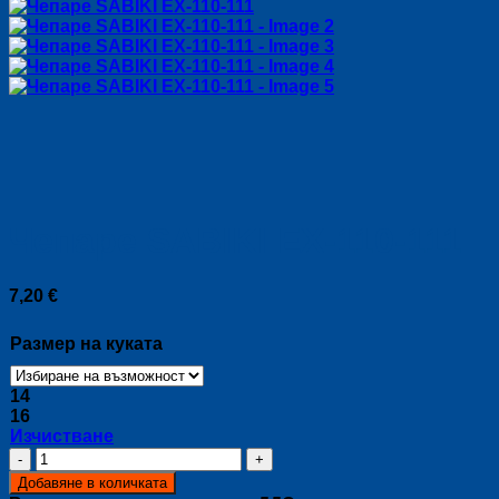
Чепаре SABIKI EX-110-111
7,20
€
Размер на куката
14
16
Изчистване
количество
за
Добавяне в количката
Чепаре