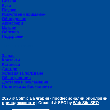
Влакна
Куки
Плувки
Изкуствени примамки
Оборудване
Аксесоари
Макари
Облекло
Подхранки
Полезни връзки
За нас
Контакти
Каталози
Дилъри
Условия за ползване
Общи условия
Доставка и рекламация
Политики за бисквитките
2026 ©
Colmic България - професионални риболовни
принадлежности
| Created & SEO by
Web Site SEO