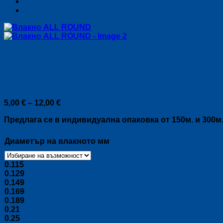
Влакно ALL ROUND
Price
5,00
€
–
12,00
€
range:
Предлага се в индивидуална опаковка от 150м. и 300м
5,00 €
through
12,00 €
Диаметър на влакното мм
0.115
0.129
0.149
0.169
0.189
0.21
0.25