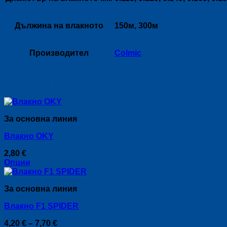
Дължина на влакното
150м, 300м
Производител
Colmic
Свързани продукти
За основна линия
Влакно OKY
2,80
€
Опции
This
product
За основна линия
has
multiple
Влакно F1 SPIDER
variants.
The
Price
4,20
€
–
7,70
€
options