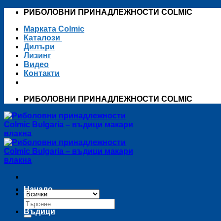
Skip
РИБОЛОВНИ ПРИНАДЛЕЖНОСТИ COLMIC
to
Марката Colmic
content
Каталози
Дилъри
Лизинг
Видео
Контакти
РИБОЛОВНИ ПРИНАДЛЕЖНОСТИ COLMIC
Начало
Търсене
за:
Въдици