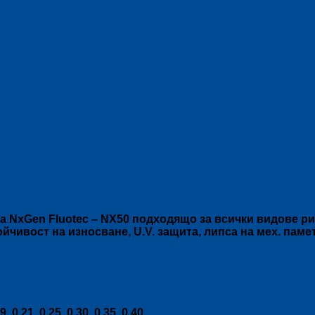
 NxGen Fluotec – NX50 подходящо за всички видове ри
ойчивост на износване, U.V. защита, липса на мех. пам
9, 0.21, 0.25, 0.30, 0.35, 0.40