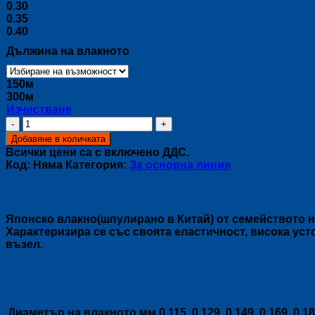
0.30
0.35
0.40
Дължина на влакното
150м
300м
Изчистване
количество
за
Добавяне в количката
Влакно
Всички цени са с включено ДДС.
ALL
Код:
Няма
Категория:
За основна линия
ROUND
Описание
Японско влакно(шпулирано в Китай) от семейството на
Характеризира се със своята еластичност, висока уст
възел.
Допълнителна информация
Диаметър на влакното мм
0.115, 0.129, 0.149, 0.169, 0.18