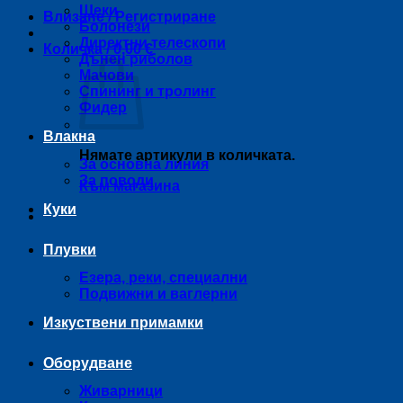
Щеки
Влизане / Регистриране
Болонези
Директни телескопи
Количка /
0,00
€
Дънен риболов
Мачови
Спининг и тролинг
Фидер
Влакна
Нямате артикули в количката.
За основна линия
За поводи
Към магазина
Куки
Плувки
Езера, реки, специални
Подвижни и ваглерни
Изкуствени примамки
Оборудване
Живарници