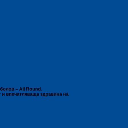
болов – All Round.
ет и впечатляваща здравина на