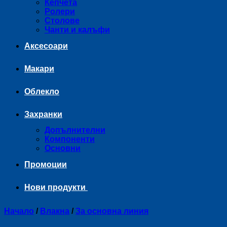
Кепчета
Ролери
Столове
Чанти и калъфи
Аксесоари
Макари
Облекло
Захранки
Допълнителни
Компоненти
Основни
Промоции
Нови продукти
Начало
/
Влакна
/
За основна линия