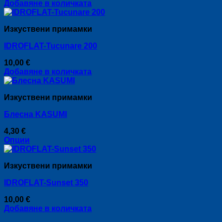
Добавяне в количката
Изкуствени примамки
IDROFLAT-Tucunare 200
10,00
€
Добавяне в количката
Изкуствени примамки
Блесна KASUMI
4,30
€
Опции
This
product
Изкуствени примамки
has
multiple
IDROFLAT-Sunset 350
variants.
The
10,00
€
options
Добавяне в количката
may
be