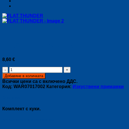
FLAT THUNDER
8,60
€
количество
за
Добавяне в количката
FLAT
Всички цени са с включено ДДС.
THUNDER
Код:
WAR07017002
Категория:
Изкуствени примамки
Описание
Комплект с куки.
Допълнителна информация