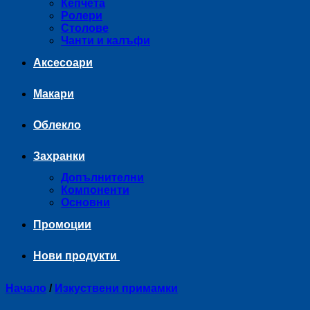
Кепчета
Ролери
Столове
Чанти и калъфи
Аксесоари
Макари
Облекло
Захранки
Допълнителни
Компоненти
Основни
Промоции
Нови продукти
Начало
/
Изкуствени примамки