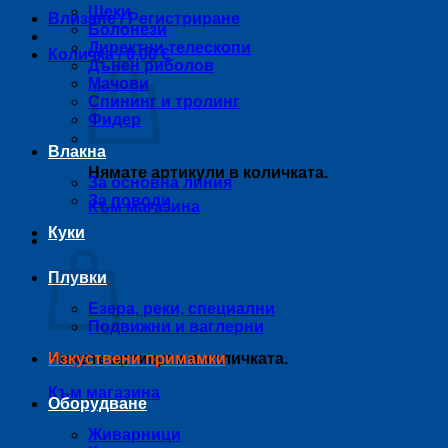
Щеки
Влизане / Регистриране
Болонези
Директни телескопи
Количка /
0,00
€
Дънен риболов
Мачови
Спининг и тролинг
Фидер
Влакна
Нямате артикули в количката.
За основна линия
За поводи
Към магазина
Куки
Количка
Плувки
Езера, реки, специални
Подвижни и ваглерни
Нямате артикули в количката.
Изкуствени примамки
Към магазина
Оборудване
Живарници