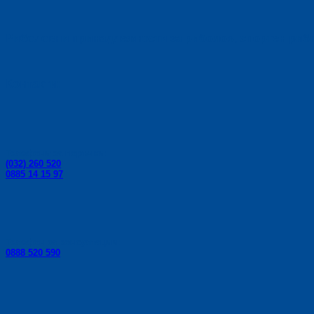
chosen
on
the
Риболовни принадлежности за риболов, спортен риболо
product
page
Контакти:
Телефони за поръчки:
(032) 260 520
0885 14 15 97
Телефон за консултации:
0888 520 590