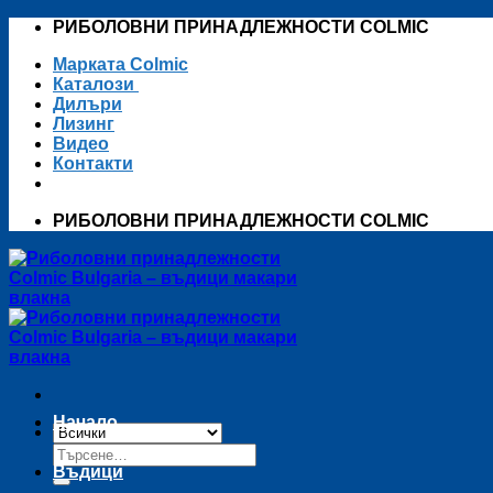
Skip
РИБОЛОВНИ ПРИНАДЛЕЖНОСТИ COLMIC
to
Марката Colmic
content
Каталози
Дилъри
Лизинг
Видео
Контакти
РИБОЛОВНИ ПРИНАДЛЕЖНОСТИ COLMIC
Начало
Търсене
за:
Въдици