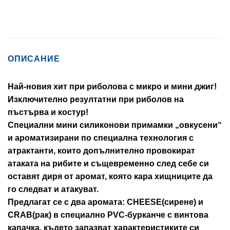
ОПИСАНИЕ
Най-новия хит при риболова с микро и мини джиг!
Изключително резултатни при риболов на
пъстърва и костур!
Специални мини силиконови примамки „овкусени“
и ароматизирани по специална технология с
атрактанти, които допълнително провокират
атаката на рибите и същевременно след себе си
оставят диря от аромат, която кара хищниците да
го следват и атакуват.
Предлагат се с два аромата: CHEESE(сирене) и
CRAB(рак) в специално PVC-бурканче с винтова
капачка, където запазват характеристиките си