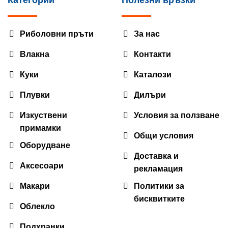
Риболовни пръти
За нас
Влакна
Контакти
Куки
Каталози
Плувки
Дилъри
Изкуствени
Условия за ползване
примамки
Общи условия
Оборудване
Доставка и
Аксесоари
рекламация
Макари
Политики за
бисквитките
Облекло
Подхранки