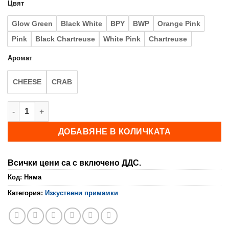
Цвят
Glow Green
Black White
BPY
BWP
Orange Pink
Pink
Black Chartreuse
White Pink
Chartreuse
Аромат
CHEESE
CRAB
количество за HERAKLES: RINGO TAIL
ДОБАВЯНЕ В КОЛИЧКАТА
Всички цени са с включено ДДС.
Код:
Няма
Категория:
Изкуствени примамки