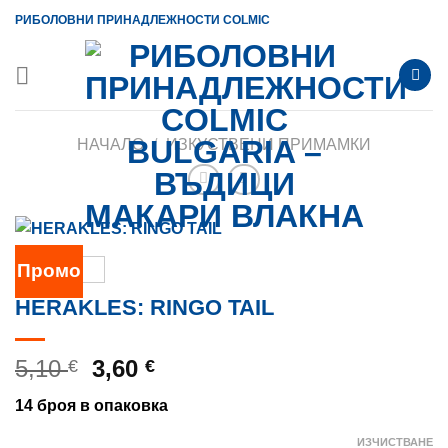
Skip
РИБОЛОВНИ ПРИНАДЛЕЖНОСТИ COLMIC
to
content
НАЧАЛО
/
ИЗКУСТВЕНИ ПРИМАМКИ
Промо
HERAKLES: RINGO TAIL
Original
Текущата
5,10
3,60
€
€
price
цена
14 броя в опаковка
was:
е:
5,10 €.
3,60 €.
ИЗЧИСТВАНЕ