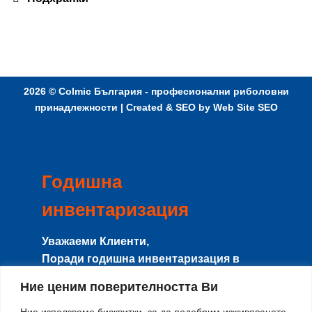
2026 ©
Colmic България - професионални риболовни
принадлежности
| Created & SEO by
Web Site SEO
Годишна
инвентаризация
Уважаеми Клиенти,
Поради годишна инвентаризация в
периода
8-15 Август
сайта и магазина
Ние ценим поверителността Ви
няма да работят с клиенти, и няма да се
изпращат поръчки.
Ние използваме бисквитки, за да подобрим изживяването