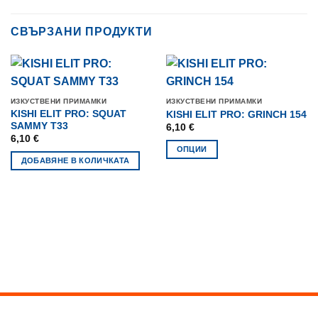
СВЪРЗАНИ ПРОДУКТИ
ИЗКУСТВЕНИ ПРИМАМКИ
ИЗКУСТВЕНИ ПРИМАМКИ
KISHI ELIT PRO: SQUAT
KISHI ELIT PRO: GRINCH 154
SAMMY T33
6,10
€
6,10
€
ОПЦИИ
ДОБАВЯНЕ В КОЛИЧКАТА
This
product
has
multiple
variants.
The
options
may
be
chosen
on