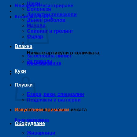
Щеки
Влизане / Регистриране
Болонези
Директни телескопи
Количка /
0,00
€
Дънен риболов
Мачови
Спининг и тролинг
Фидер
Влакна
Нямате артикули в количката.
За основна линия
За поводи
Към магазина
Куки
Количка
Плувки
Езера, реки, специални
Подвижни и ваглерни
Нямате артикули в количката.
Изкуствени примамки
Към магазина
Оборудване
Живарници