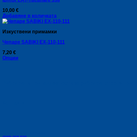
variants.
The
10,00
€
options
Добавяне в количката
may
be
chosen
Изкуствени примамки
on
the
Чепаре SABIKI EX-110-111
product
page
7,20
€
Опции
This
product
has
multiple
Риболовни принадлежности за риболов, спортен риболо
variants.
The
options
may
Контакти:
be
chosen
on
the
product
Телефони за поръчки:
page