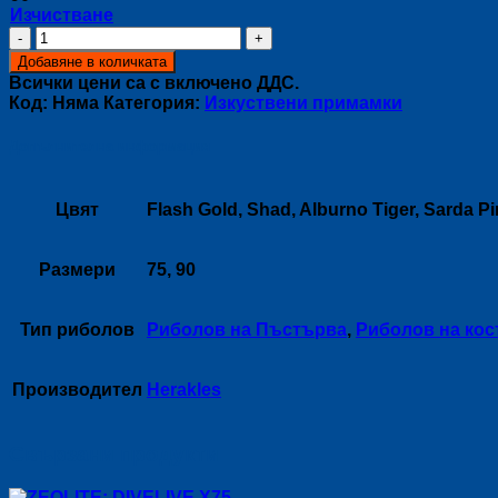
Изчистване
количество
за
Добавяне в количката
HERAKLES:
Всички цени са с включено ДДС.
WT
Код:
Няма
Категория:
Изкуствени примамки
DOG
FAT
Допълнителна информация
Цвят
Flash Gold, Shad, Alburno Tiger, Sarda Pi
Размери
75, 90
Тип риболов
Риболов на Пъстърва
,
Риболов на кос
Производител
Herakles
Свързани продукти