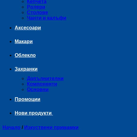
Кепчета
Ролери
Столове
Чанти и калъфи
Аксесоари
Макари
Облекло
Захранки
Допълнителни
Компоненти
Основни
Промоции
Нови продукти
Начало
/
Изкуствени примамки