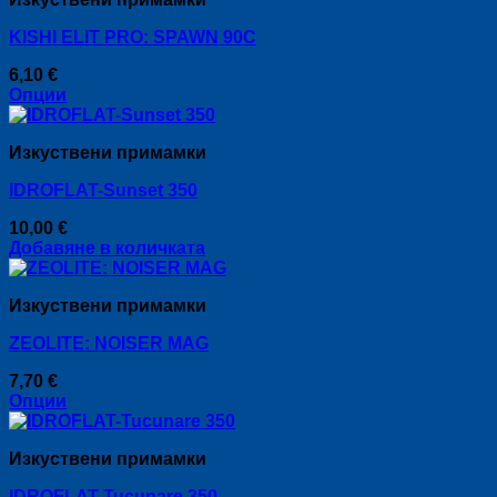
KISHI ELIT PRO: SPAWN 90C
6,10
€
Опции
This
product
Изкуствени примамки
has
multiple
IDROFLAT-Sunset 350
variants.
The
10,00
€
options
Добавяне в количката
may
be
chosen
Изкуствени примамки
on
the
ZEOLITE: NOISER MAG
product
page
7,70
€
Опции
This
product
Изкуствени примамки
has
multiple
IDROFLAT-Tucunare 350