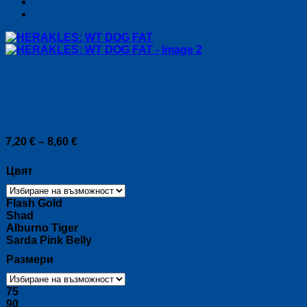
HERAKLES: WT DOG FAT
Price
7,20
€
–
8,60
€
range:
7,20 €
Цвят
through
8,60 €
Flash Gold
Shad
Alburno Tiger
Sarda Pink Belly
Размери
75
90