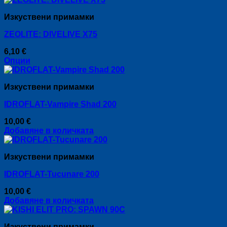
Изкуствени примамки
ZEOLITE: DIVELIVE X75
6,10
€
Опции
This
product
Изкуствени примамки
has
multiple
IDROFLAT-Vampire Shad 200
variants.
The
10,00
€
options
Добавяне в количката
may
be
chosen
Изкуствени примамки
on
the
IDROFLAT-Tucunare 200
product
page
10,00
€
Добавяне в количката
Изкуствени примамки