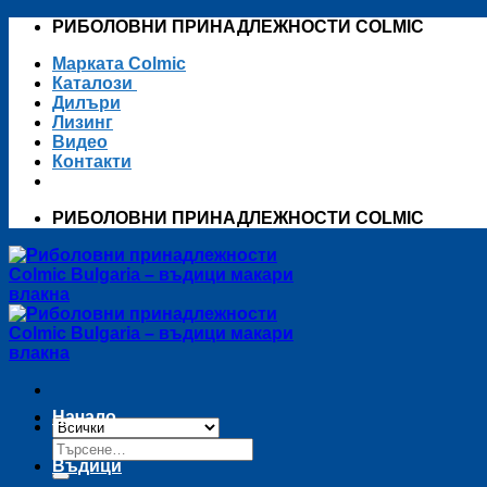
Skip
РИБОЛОВНИ ПРИНАДЛЕЖНОСТИ COLMIC
to
Марката Colmic
content
Каталози
Дилъри
Лизинг
Видео
Контакти
РИБОЛОВНИ ПРИНАДЛЕЖНОСТИ COLMIC
Начало
Търсене
за:
Въдици