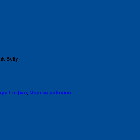
nk Belly
тур / кефал
,
Морски риболов