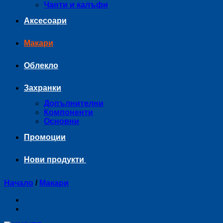
Чанти и калъфи
Аксесоари
Макари
Облекло
Захранки
Допълнителни
Компоненти
Основни
Промоции
Нови продукти
Начало
/
Макари