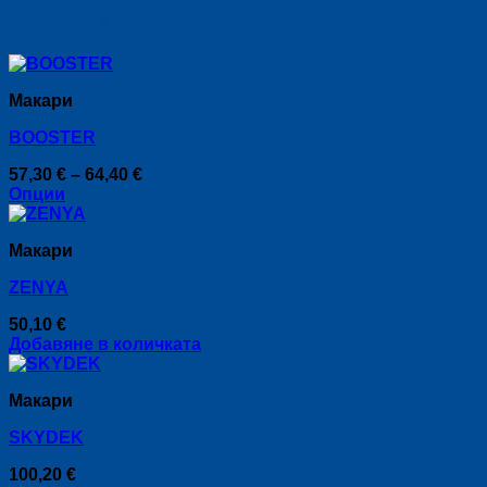
Свързани продукти
Макари
BOOSTER
Price
57,30
€
–
64,40
€
range:
Опции
This
57,30 €
product
through
Макари
has
64,40 €
multiple
ZENYA
variants.
The
50,10
€
options
Добавяне в количката
may
be
chosen
Макари
on
the
SKYDEK
product
page
100,20
€