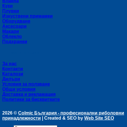
Влакна
Куки
Плувки
Изкуствени примамки
Оборудване
Аксесоари
Макари
Облекло
Подхранки
Полезни връзки
За нас
Контакти
Каталози
Дилъри
Условия за ползване
Общи условия
Доставка и рекламация
Политики за бисквитките
2026 ©
Colmic България - професионални риболовни
принадлежности
| Created & SEO by
Web Site SEO