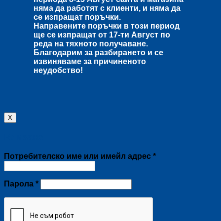
няма да работят с клиенти, и няма да
се изпращат поръчки.
Направените поръчки в този период
ще се изпращат от
17-ти Август
по
реда на тяхното получаване.
Благодарим за разбирането и се
извиняваме за причиненото
неудобство!
X
Влизане
Задължително
Потребителско име или имейл адрес
*
Задължително
Парола
*