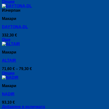
Опции
This
product
Изчерпан
has
Макари
multiple
variants.
DAYTONA-DL
The
options
332,30
€
may
Още
be
chosen
on
Макари
the
product
ALTAIR
page
Price
71,60
€
–
79,30
€
range:
Опции
This
71,60 €
product
through
Макари
has
79,30 €
multiple
NADIR
variants.
The
93,10
€
options
Добавяне в количката
may