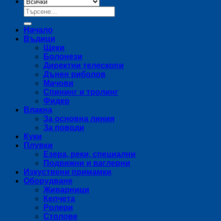
Търсене
за:
Начало
Въдици
Щеки
Болонези
Директни телескопи
Дънен риболов
Мачови
Спининг и тролинг
Фидер
Влакна
За основна линия
За поводи
Куки
Плувки
Езера, реки, специални
Подвижни и ваглерни
Изкуствени примамки
Оборудване
Живарници
Кепчета
Ролери
Столове