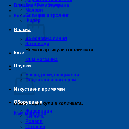
Дънен риболов
Влизане / Регистриране
Мачови
Спининг и тролинг
Количка /
0,00
€
Фидер
Влакна
За основна линия
За поводи
Нямате артикули в количката.
Куки
Към магазина
Плувки
Количка
Езера, реки, специални
Подвижни и ваглерни
Изкуствени примамки
Оборудване
Нямате артикули в количката.
Живарници
Към магазина
Кепчета
Ролери
Столове