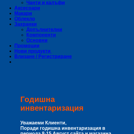
Чанти и калъфи
Аксесоари
Макари
Облекло
Захранки
Допълнителни
Компоненти
Основни
Промоции
Нови продукти
Влизане / Регистриране
Годишна
инвентаризация
Уважаеми Клиенти,
Поради годишна инвентаризация в
периода
8-15 Август
сайта и магазина