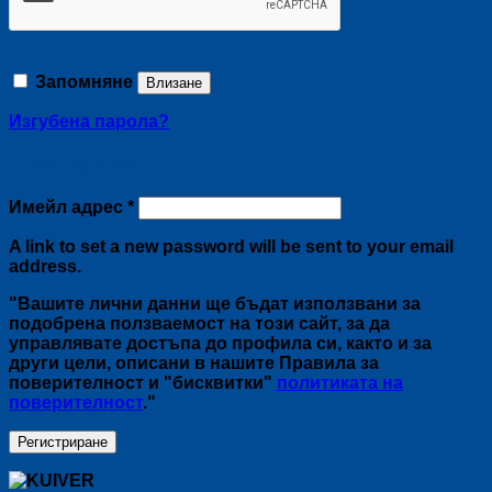
Запомняне
Влизане
Изгубена парола?
Регистриране
Задължително
Имейл адрес
*
A link to set a new password will be sent to your email
address.
"Вашите лични данни ще бъдат използвани за
подобрена ползваемост на този сайт, за да
управлявате достъпа до профила си, както и за
други цели, описани в нашите Правила за
поверителност и "бисквитки"
политиката на
поверителност
."
Регистриране