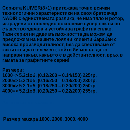
Серията KUIVER(8+1) притежава точно всички
технологични характеристики на своя братовчед
NADIR с единствената разлика, че има тяло и ротор,
изградени от последно поколение супер лека и по
същество здрава и устойчива графитна сплав.
Тази серия ни даде възможността да можем да
предложим на нашите лоялни клиенти барабан с
висока производителност, без да спестяваме от
какъвто и да е елемент, който би могъл да го
направи такъв, какъвто е в действителност, връх в
гамата за графитните серии!
Размери:
1000=> 5.2:1об. (0.12/200 – 0.14/150) 225гр.
2000=> 5.2:1об. (0.16/250 – 0.18/200) 230гр.
3000=> 5.2:1об. (0.18/250 – 0.20/200) 250гр.
4000=> 5.2:1об. (0.20/250 – 0.22/200) 255гр.
Допълнителна информация
Размер макара
1000, 2000, 3000, 4000