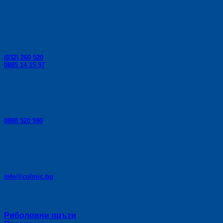
Контакти:
on
the
product
page
Телефони за поръчки:
(032) 260 520
0885 14 15 97
Телефон за консултации:
0888 520 590
E-mail:
info@colmic.bg
Категории
Риболовни пръти