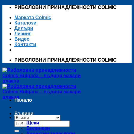
Skip
РИБОЛОВНИ ПРИНАДЛЕЖНОСТИ COLMIC
to
Марката Colmic
content
Каталози
Дилъри
Лизинг
Видео
Контакти
РИБОЛОВНИ ПРИНАДЛЕЖНОСТИ COLMIC
Начало
Въдици
Търсене
Щеки
за:
Болонези
Директни телескопи