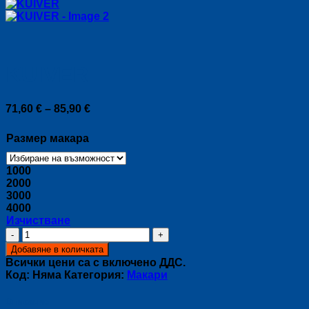
KUIVER
Price
71,60
€
–
85,90
€
range:
71,60 €
Размер макара
through
85,90 €
1000
2000
3000
4000
Изчистване
количество
за
Добавяне в количката
KUIVER
Всички цени са с включено ДДС.
Код:
Няма
Категория:
Макари
Описание