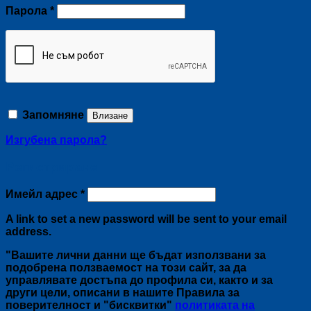
Задължително
Парола
*
Запомняне
Влизане
Изгубена парола?
Регистриране
Задължително
Имейл адрес
*
A link to set a new password will be sent to your email
address.
"Вашите лични данни ще бъдат използвани за
подобрена ползваемост на този сайт, за да
управлявате достъпа до профила си, както и за
други цели, описани в нашите Правила за
поверителност и "бисквитки"
политиката на