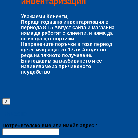
инвентаризация
Уважаеми Клиенти,
Поради годишна инвентаризация в
периода
8-15 Август
сайта и магазина
няма да работят с клиенти, и няма да
се изпращат поръчки.
Направените поръчки в този период
ще се изпращат от
17-ти Август
по
реда на тяхното получаване.
Благодарим за разбирането и се
извиняваме за причиненото
неудобство!
X
Влизане
Задължително
Потребителско име или имейл адрес
*