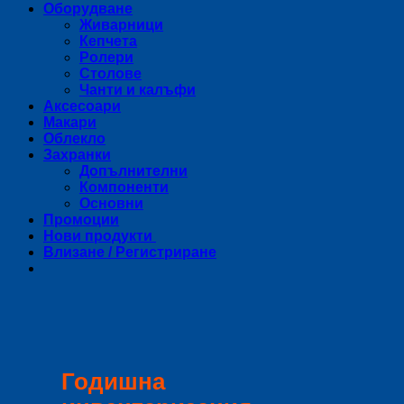
Оборудване
Живарници
Кепчета
Ролери
Столове
Чанти и калъфи
Аксесоари
Макари
Облекло
Захранки
Допълнителни
Компоненти
Основни
Промоции
Нови продукти
Влизане / Регистриране
Годишна