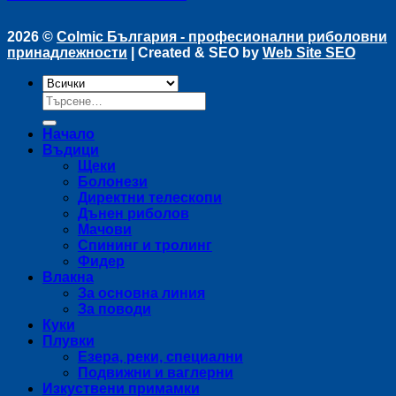
2026 ©
Colmic България - професионални риболовни
принадлежности
| Created & SEO by
Web Site SEO
Търсене
за:
Начало
Въдици
Щеки
Болонези
Директни телескопи
Дънен риболов
Мачови
Спининг и тролинг
Фидер
Влакна
За основна линия
За поводи
Куки
Плувки
Езера, реки, специални
Подвижни и ваглерни
Изкуствени примамки