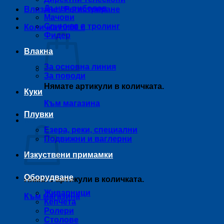
Дънен риболов
Влизане / Регистриране
Мачови
Спининг и тролинг
Количка /
0,00
€
Фидер
Влакна
За основна линия
За поводи
Нямате артикули в количката.
Куки
Към магазина
Плувки
Количка
Езера, реки, специални
Подвижни и ваглерни
Изкуствени примамки
Оборудване
Нямате артикули в количката.
Живарници
Към магазина
Кепчета
Ролери
Столове