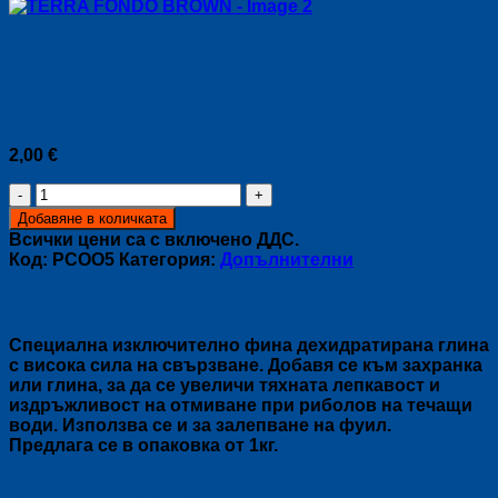
TERRA FONDO BROWN
2,00
€
количество
за
Добавяне в количката
TERRA
Всички цени са с включено ДДС.
FONDO
Код:
PCOO5
Категория:
Допълнителни
BROWN
Описание
Специална изключително фина дехидратирана глина
с висока сила на свързване. Добавя се към захранка
или глина, за да се увеличи тяхната лепкавост и
издръжливост на отмиване при риболов на течащи
води. Използва се и за залепване на фуил.
Предлага се в опаковка от 1кг.
Допълнителна информация