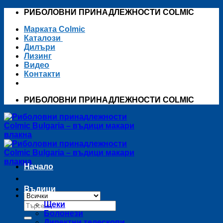
Skip
РИБОЛОВНИ ПРИНАДЛЕЖНОСТИ COLMIC
to
Марката Colmic
content
Каталози
Дилъри
Лизинг
Видео
Контакти
РИБОЛОВНИ ПРИНАДЛЕЖНОСТИ COLMIC
Начало
Въдици
Търсене
Щеки
за:
Болонези
Директни телескопи