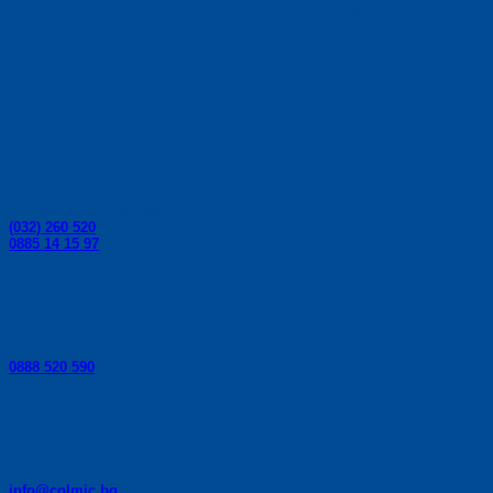
риболов - влакна, корди, риболовни щеки,
риболовни пръчки, плувки, куки, макари от Colmic.
Контакти:
Телефони за поръчки:
(032) 260 520
0885 14 15 97
Телефон за консултации:
0888 520 590
E-mail:
info@colmic.bg