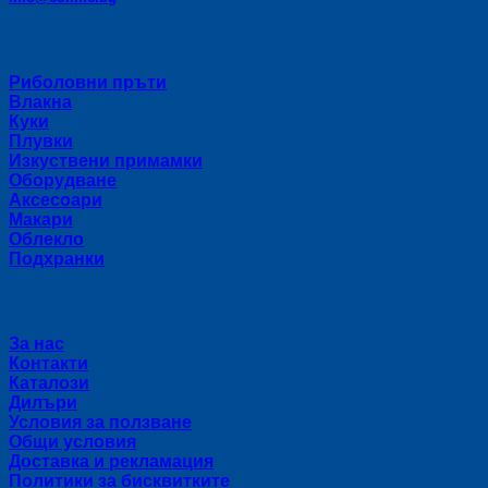
Категории
Риболовни пръти
Влакна
Куки
Плувки
Изкуствени примамки
Оборудване
Аксесоари
Макари
Облекло
Подхранки
Полезни връзки
За нас
Контакти
Каталози
Дилъри
Условия за ползване
Общи условия
Доставка и рекламация
Политики за бисквитките