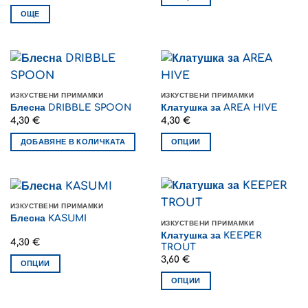
through
may
5,00 €
This
ОЩЕ
be
product
chosen
has
on
multiple
the
variants.
product
The
page
ИЗКУСТВЕНИ ПРИМАМКИ
ИЗКУСТВЕНИ ПРИМАМКИ
options
Блесна DRIBBLE SPOON
Клатушка за AREA HIVE
may
4,30
€
4,30
€
be
ДОБАВЯНЕ В КОЛИЧКАТА
ОПЦИИ
chosen
on
This
the
product
product
has
page
multiple
ИЗКУСТВЕНИ ПРИМАМКИ
variants.
Блесна KASUMI
ИЗКУСТВЕНИ ПРИМАМКИ
The
Клатушка за KEEPER
4,30
€
options
TROUT
may
3,60
€
ОПЦИИ
be
This
ОПЦИИ
chosen
product
This
on