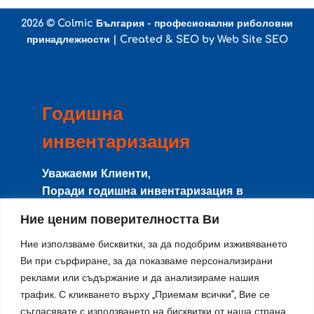
2026 ©
Colmic България - професионални риболовни
принадлежности
| Created & SEO by
Web Site SEO
Годишна
инвентаризация
Уважаеми Клиенти,
Поради годишна инвентаризация в
периода
8-15 Август
сайта и магазина
Ние ценим поверителността Ви
няма да работят с клиенти, и няма да се
изпращат поръчки.
Ние използваме бисквитки, за да подобрим изживяването
Направените поръчки в този период ще
Ви при сърфиране, за да показваме персонализирани
реклами или съдържание и да анализираме нашия
се изпращат от
17-ти Август
по реда на
трафик. С кликването върху „Приемам всички“, Вие се
тяхното получаване.
съгласявате с използването на бисквитки от наша страна.
Благодарим за разбирането и се