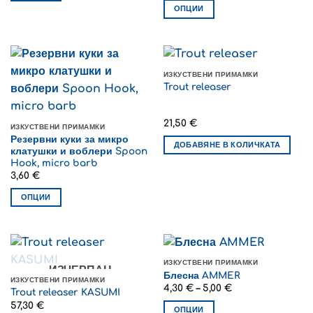
This
ОПЦИИ
product
This
has
product
multiple
has
variants.
multiple
ИЗКУСТВЕНИ ПРИМАМКИ
The
variants.
Trout releaser
options
The
may
options
21,50
€
be
may
ИЗКУСТВЕНИ ПРИМАМКИ
Резервни куки за микро
chosen
be
ДОБАВЯНЕ В КОЛИЧКАТА
клатушки и воблери Spoon
on
chosen
Hook, micro barb
the
on
3,60
€
product
the
ОПЦИИ
page
product
This
page
product
has
multiple
ИЗКУСТВЕНИ ПРИМАМКИ
ИЗЧЕРПАН
variants.
Блесна AMMER
ИЗКУСТВЕНИ ПРИМАМКИ
The
Price
4,30
€
–
5,00
€
Trout releaser KASUMI
range:
options
57,30
€
4,30 €
ОПЦИИ