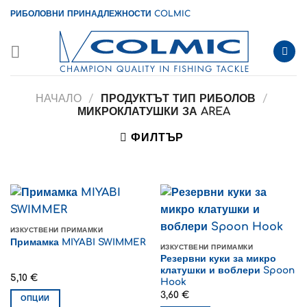
Skip
РИБОЛОВНИ ПРИНАДЛЕЖНОСТИ COLMIC
to
content
НАЧАЛО
/
ПРОДУКТЪТ ТИП РИБОЛОВ
/
МИКРОКЛАТУШКИ ЗА AREA
ФИЛТЪР
ИЗКУСТВЕНИ ПРИМАМКИ
Примамка MIYABI SWIMMER
ИЗКУСТВЕНИ ПРИМАМКИ
Резервни куки за микро
клатушки и воблери Spoon
5,10
€
Hook
3,60
€
ОПЦИИ