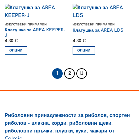
has
product
the
multiple
has
product
variants.
multiple
page
The
variants.
ИЗКУСТВЕНИ ПРИМАМКИ
ИЗКУСТВЕНИ ПРИМАМКИ
options
The
Клатушка за AREA KEEPER-
Клатушка за AREA LDS
may
options
J
be
may
4,30
€
4,30
€
chosen
be
ОПЦИИ
ОПЦИИ
on
chosen
This
This
the
on
product
product
product
the
has
has
page
1
2
product
multiple
multiple
page
variants.
variants.
The
The
options
options
may
may
be
be
Риболовни принадлежности за риболов, спортен
chosen
chosen
риболов - влакна, корди, риболовни щеки,
on
on
the
the
риболовни пръчки, плувки, куки, макари от
product
product
Colmic.